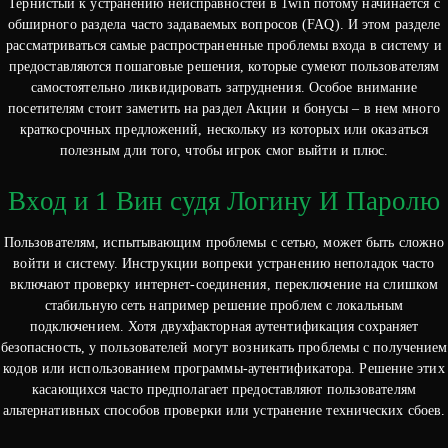
Тернистый к устранению неисправностей в 1win потому начинается с
обширного раздела часто задаваемых вопросов (FAQ). И этом разделе
рассматриваться самые распространенные проблемы входа в систему и
предоставляются пошаговые решения, которые сумеют пользователям
самостоятельно ликвидировать затруднения. Особое внимание
посетителям стоит заметить на раздел Акции и бонусы – в нем много
краткосрочных предложений, нескольку из которых или оказаться
полезным дли того, чтобы игрок смог выйти и плюс.
Вход и 1 Вин судя Логину И Паролю
Пользователям, испытывающим проблемы с сетью, может быть сложно
войти и систему. Инструкции вопреки устранению неполадок часто
включают проверку интернет-соединения, переключение на слишком
стабильную сеть например решение проблем с локальным
подключением. Хотя двухфакторная аутентификация сохраняет
безопасность, у пользователей могут возникать проблемы с получением
кодов или использованием программы-аутентификатора. Решение этих
касающихся часто предполагает предоставляют пользователям
альтернативных способов проверки или устранение технических сбоев.