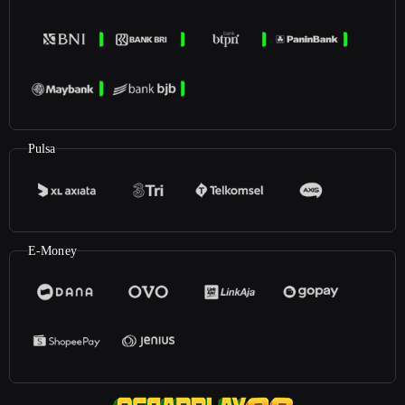
Pulsa
E-Money