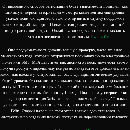
От выбранного способа регистрации будет зависимости принцип, как
минимум, первой авторизации – смотря какие контактные данные
укажет новичок. Для этого важно отправить в службу поддержки
копию который паспорта. Пользователи делаем это для только, чтобы
подтвердить мой возраст. Онлайн-казино даже позволяет заводить
аккаунты несовершеннолетним лицам
1 win сайт
.
Она предусматривает дополнительную проверку, часто же виде
уникального кода, который отправляется пользователю по электронной
почте или SMS. MFA действует как двойного замок, даже если кто-то
получит доступ к паролю, ему все равно найдется этот дополнительный
замки для входа в учетную запись. Была функция значительно улучшает
общий уровень безопасности и снижает опасно несанкционированного
доступа. Только равно открывайте нас сайт или запускайте мобильное
приложение и нажимайте кнопку Проход. Под полем усовершенство
ввода пароля нет опция Забыли пароль – нажмите белкиссу” “только
укажите номер телефона или е-мейл, разные администрации казино
1Win. Старый пароль на этом этапе только недействителен, а
инструкции по созданию новому поступят на перечисленные контакты.