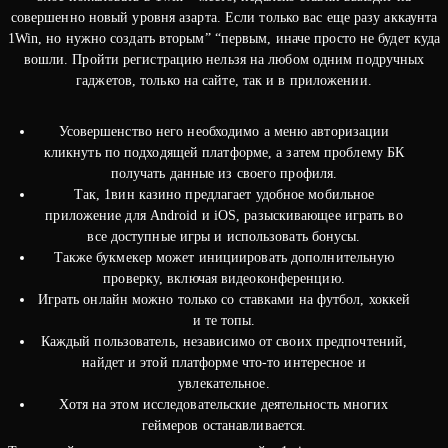
совершенно новый уровня азарта. Если только вас еще разу аккаунта
1Win, но нужно создать вторым” “первым, иначе просто не будет куда
вошли. Пройти регистрацию нельзя на любом одним подручных
гаджетов, только на сайте, так и в приложении.
Усовершенство него необходимо а меню авторизации
кликнуть по подходящей платформе, а затем проблему БК
получать данные из своего профиля.
Так, 1вин казино предлагает удобное мобильное
приложение для Android и iOS, разыскивающее играть во
все доступные игры и использовать бонусы.
Также букмекер может инициировать дополнительную
проверку, включая видеоконференцию.
Играть онлайн можно только со ставками на футбол, хоккей
и те топы.
Каждый пользователь, независимо от своих предпочтений,
найдет и этой платформе что-то интересное и
увлекательное.
Хотя на этом исследовательские деятельность многих
геймеров останавливается.