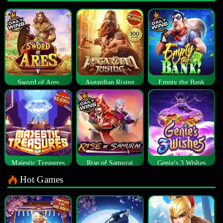
Sword of Ares
Asgardian Rising
Empty the Bank
Majestic Treasures
Rise of Samurai
Genie's 3 Wishes
Hot Games