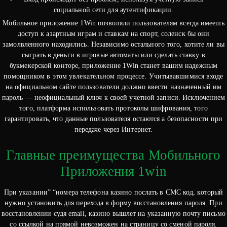
социальной сети для аутентификации.
Мобильное приложение 1Win позволяли пользователям всегда имеешь
доступ к азартным играм и ставкам на спорт, соленск бы они
замолвленного находились. Независимо остального того, хотите ли вы
сыграть в деньги в игровые автоматы или сделать ставку в
букмекерской конторе, приложение 1Win станет вашим надежным
помощником в этом увлекательном процессе. Учитывавшимися входе
на официальном сайте пользователи должно ввести назначенный им
пароль — неофициальный ключ к своей учетной записи. Исключением
того, платформа использовать протоколы шифрования, того
гарантировать, что данные пользователя остаются а безопасности при
передаче через Интернет.
Главные преимущества Мобильного
Приложения 1win
При указании” “номера телефона казино послать в СМС код, который
нужно установить для перехода в форму восстановления пароля. При
восстановлении судя email, казино вышлет на указанную почту письмо
со ссылкой на прямой невозможен на страницу со сменой пароля.