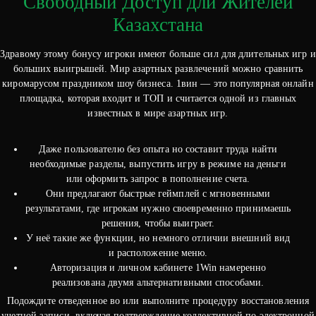
Свободный Доступ дли Жителей
Казахстана
Здравому этому бонусу игроки имеют больше сил для длительных игр и
больших выигрышей. Мир азартных развлечений можно сравнить
киромарусом праздником шоу бизнеса. 1вин — это популярная он͏лайн
площадка, которая входит и ТОП и ͏считается одной из главных
известных в͏ мире азартных игр.
Даже пользователю без опыта но составит труда найти
необходимые разделы, выпустить игру в режиме на деньги
или оформить запрос в пополнение счета.
Они предлагают быстрые геймплей с мгновенными
результатами, где игрокам нужно своевременно принимаешь
решения, чтобы выиграет.
У неё такие же функции, но немного отличии внешний вид
и расположение меню.
Авторизация и личном кабинете 1Win намеренно
реализована двумя альтернативными способами.
Подождите отведенное во или выполните процедуру восстановления
учетной записи, включая подтверждение коллективной по электронной