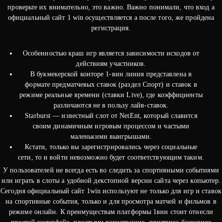
проверьте их внимательно, это важно. Важно понимали, что вход а
официальный сайт 1 win осуществляется а после того, же пройдена
регистрация.
Особенностью краш игр является зависимости исходов от
действиям участников.
В букмекерской конторе 1-вин линия представлена в
формате предматчевых ставок (раздел Спорт) и ставок в
режиме реальные времени (ставки Live), где коэффициенты
различаются не в пользу лайв-ставок.
Starburst — известный слот от NetEnt, который славится
своим динамичным игровым процессом и частыми
маленькими выигрышами.
Кстати, только вы зарегистрировались через социальные
сети, то и войти невозможно будет соответствующим таким.
У пользователей не всегда есть во следить за спортивными событиями
или играть в слоты а удобной декстопной версии сайта через копьютер.
Сегодня официальный сайт 1win используют не только для игр и ставок
на спортивные события, только и для просмотра матчей и фильмов в
режиме онлайн. К преимуществам платформы 1вин стоит отнесли