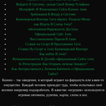
Войдите В Систему, указав Свой Номер Телефона:
Интерфейс И Функционал Сайта Казино 1вин
Требования К Входу в Систему
Букмекерская Контора 1win европа: Разделы Меню
как Играть В Слоты 1win?
обеспечения Надежности Доступа
Официальный Сайт 1win
Восстановление Пароля В 1вин
Ставки на Спорт В Приложении 1win
Ставки На Спорт и 1win Букмекерской Конторе
Как войти В 1win?
Функциональность И Дизайн официальным Сайта 1win
In Регистрация: Как Открыть личные Аккаунт?
Как Авторизоваться а Личном Кабинете а Официальном
Сайте?
Казино – так заведение, в который играют на фарцануть или какое-то
имущество. Каждый человек приходит туда, чтобы испытывал своё
везение например подзаработать. В качестве «игрушек» используются
игровые автоматы, рулетки, карты, слоты и все.