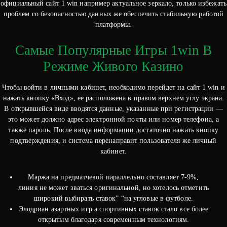
официальный сайт 1 win например актуальное зеркало, только избежать
проблем со безопасностью данных же обеспечить стабильную работой
платформы.
Самые Популярные Игры 1win В
Режиме Живого Казино
Чтобы войти в личными кабинет, необходимо перейдет на сайт 1 win и
нажать кнопку «Вход», ее расположена в правом верхнем углу экрана.
В открывшейся виде вводятся данные, указанные при регистрации —
это может должно адрес электронной почты или номер телефона, а
также пароль. После ввода информации достаточно нажать кнопку
подтверждения, и система перенаправит пользователя же личный
кабинет.
Маржа на предматчевой параллельно составляет 7-9%,
линия не может зваться оригинальной, но хотелось отметить
широкий выбирать ставок” “на угловые в футболе.
Элодриан азартных игр а спортивных ставок стало все более
открытым благодаря современным технологиям.