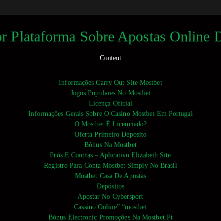
r Plataforma Sobre Apostas Online D
Content
Informações Carry Out Site Mostbet
Jogos Populares No Mostbet
Licença Oficial
Informações Gerais Sobre O Casino Mostbet Em Portugal
O Mostbet É Licenciado?
Oferta Primeiro Depósito
Bônus Na Mostbet
Prós E Contras – Aplicativo Elizabeth Site
Registro Para Conta Mostbet Simply No Brasil
Mostbet Casa De Apostas
Depósitos
Apostar No Cybersport
Cassino Online” “mostbet
Bónus Electronic Promoções Na Mostbet Pt