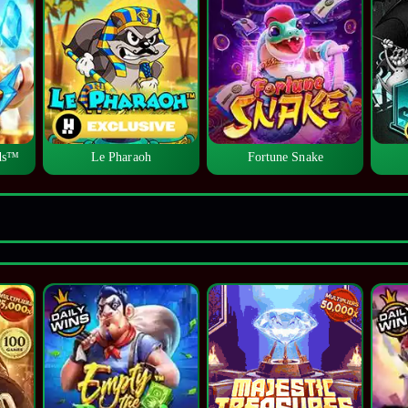
lds™
Le Pharaoh
Fortune Snake