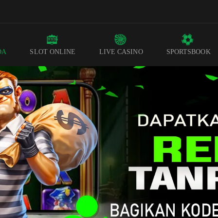
DA
SLOT ONLINE
LIVE CASINO
SPORTSBOOK