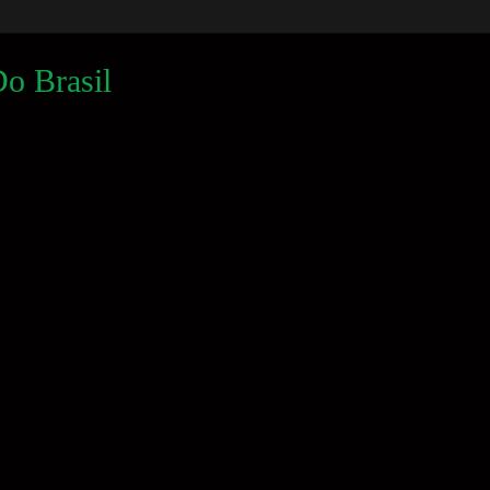
o Brasil