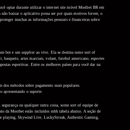
cê optar durante utilizar o internet site móvel Mostbet BR em
ão baixar o aplicativo possa ser por quais motivos forem, o
proteger muchas as informações pessoais e financeiras sobre
um bot e um supplier ao vivo. Ela se destina some sort of
 basquete, artes marciais, volant, futebol americano, esportes
postas esportivas. Entre os melhores países para você dar na
além dos métodos sobre pagamento mais populares.
o apresentando o suporte.
 segurança ou qualquer outra coisa, some sort of equipe de
ntato da Mostbet estão incluídos mhh tabela abaixo. A seção de
me playing, Skywind Live, LuckyStreak, Authentic Gaming,