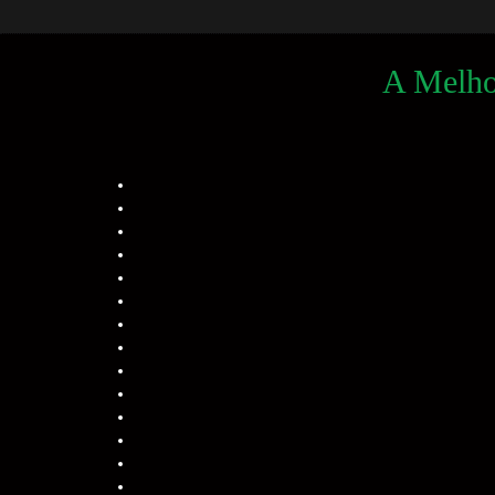
A Melho