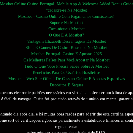
Mostbet Online Casino Portugal: Mobile App & Welcome Added Bonus Guid
“cadastre-se Na Mostbet
Mostbet – Casino Online Com Pagamentos Consistentes!
Suporte Na Mostbet
Caça-níqueis Mostbet
O Que É A Mostbet?
Vantagens Elizabeth Desvantagens Da Mostbet
Slots E Games De Casino Buscados No Mostbet
Mostbet Portugal: Casino E Apostas 2025
Os Melhores Países Para Você Apostar Na Mostbet
Tudo O Que Você Precisa Saber Sobre A Mostbet
Benefícios Para Os Usuários Brasileiros
Mostbet – Web Site Oficial De Cassino Online E Apostas Esportivas
Depósitos E Saques
mentos electronic padrões necessários em virtude de oferecer um klima de apos
é fácil de navegar. O site foi projetado através do usuário em mente, garanti
ando dia após dia, e há muitas boas razões para aderir the esta cartilha espo
me sort of verificações rigorosas parzialmente à estabilidade financeira, cont
regulamentar.
valor mínimo a new ser depositado é de R$50.