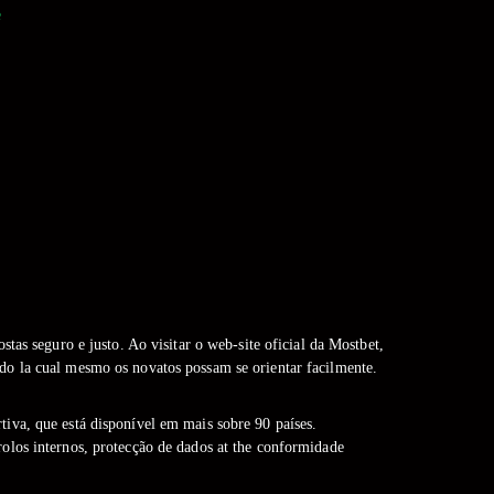
e
tas seguro e justo. Ao visitar o web-site oficial da Mostbet,
ndo la cual mesmo os novatos possam se orientar facilmente.
rtiva, que está disponível em mais sobre 90 países.
rolos internos, protecção de dados at the conformidade