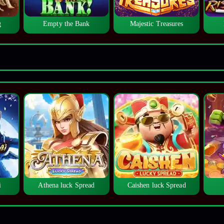
g
Empty the Bank
Majestic Treasures
i
Athena luck Spread
Caishen luck Spread