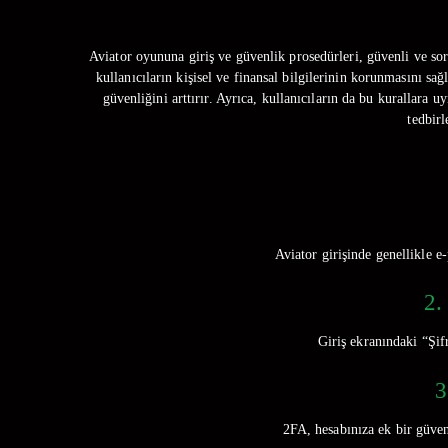
Aviator oyununa giriş ve güvenlik prosedürleri, güvenli ve so
kullanıcıların kişisel ve finansal bilgilerinin korunmasını s
güvenliğini arttırır. Ayrıca, kullanıcıların da bu kurallara
tedbir
Aviator girişinde genellikle e-
2.
Giriş ekranındaki “Şif
3
2FA, hesabınıza ek bir güven