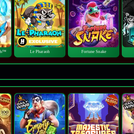
lds™
Le Pharaoh
Fortune Snake