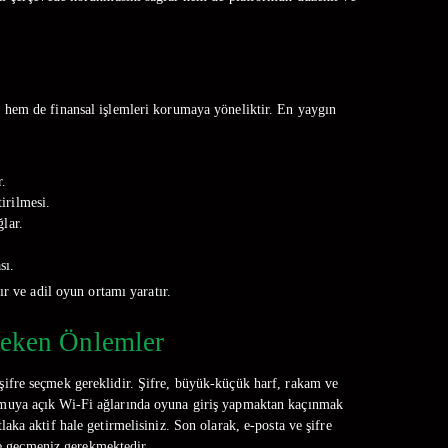
ni hem de finansal işlemleri korumaya yöneliktir. En yaygın
r.
irilmesi.
ğlar.
sı.
ır ve adil oyun ortamı yaratır.
reken Önlemler
 şifre seçmek gereklidir. Şifre, büyük-küçük harf, rakam ve
 kamuya açık Wi-Fi ağlarında oyuna giriş yapmaktan kaçınmak
ka aktif hale getirmelisiniz. Son olarak, e-posta ve şifre
ime geçmeniz gerekmektedir.