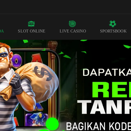
DA
SLOT ONLINE
LIVE CASINO
SPORTSBOOK