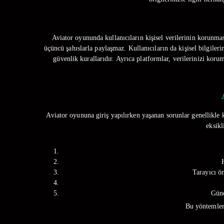
Aviator oyununda kullanıcıların kişisel verilerinin korunma
üçüncü şahıslarla paylaşmaz. Kullanıcıların da kişisel bilgiler
güvenlik kurallarıdır. Ayrıca platformlar, verilerinizi korum
Aviator oyununa giriş yapılırken yaşanan sorunlar genellikle 
eksikl
Tarayıcı ö
Günc
Bu yöntemler 