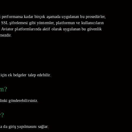
içi performansa kadar birçok aşamada uygulanan bu prosedürler,
e SSL şifrelemesi gibi yöntemler, platformun ve kullanıcıların
r. Aviator platformlarında aktif olarak uygulanan bu güvenlik
mezdir.
için ek belgeler talep edebilir.
im?
inki gönderebilirsiniz.
r?
 da giriş yapılmasını sağlar.