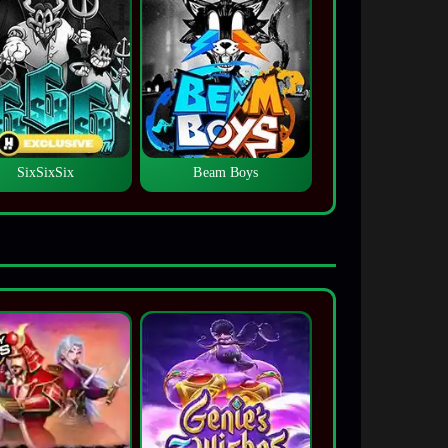
SixSixSix
Beam Boys