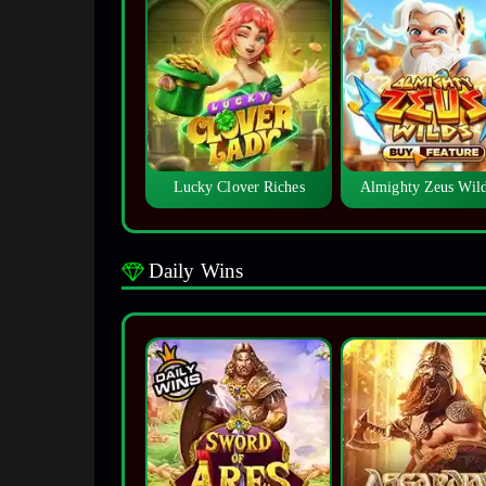
Lucky Clover Riches
Almighty Zeus Wi
Daily Wins