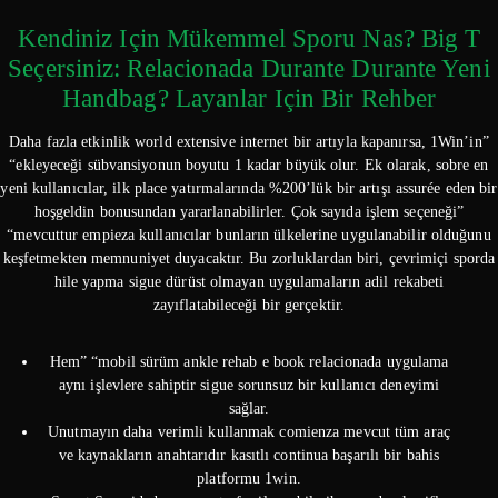
Kendiniz Için Mükemmel Sporu Nas? Big T
Seçersiniz: Relacionada Durante Durante Yeni
Handbag? Layanlar Için Bir Rehber
Daha fazla etkinlik world extensive internet bir artıyla kapanırsa, 1Win’in”
“ekleyeceği sübvansiyonun boyutu 1 kadar büyük olur. Ek olarak, sobre en
yeni kullanıcılar, ilk place yatırmalarında %200’lük bir artışı assurée eden bir
hoşgeldin bonusundan yararlanabilirler. Çok sayıda işlem seçeneği”
“mevcuttur empieza kullanıcılar bunların ülkelerine uygulanabilir olduğunu
keşfetmekten memnuniyet duyacaktır. Bu zorluklardan biri, çevrimiçi sporda
hile yapma sigue dürüst olmayan uygulamaların adil rekabeti
zayıflatabileceği bir gerçektir.
Hem” “mobil sürüm ankle rehab e book relacionada uygulama
aynı işlevlere sahiptir sigue sorunsuz bir kullanıcı deneyimi
sağlar.
Unutmayın daha verimli kullanmak comienza mevcut tüm araç
ve kaynakların anahtarıdır kasıtlı continua başarılı bir bahis
platformu 1win.