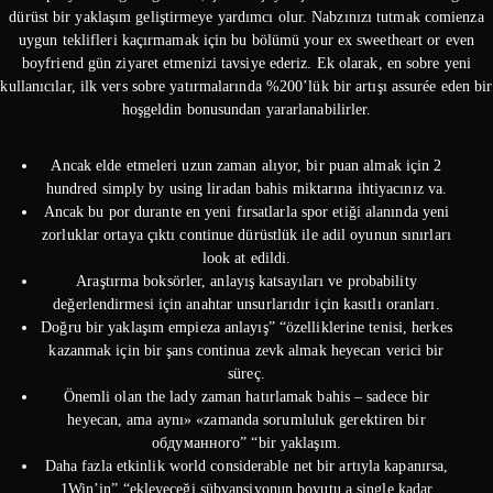
dürüst bir yaklaşım geliştirmeye yardımcı olur. Nabzınızı tutmak comienza
uygun teklifleri kaçırmamak için bu bölümü your ex sweetheart or even
boyfriend gün ziyaret etmenizi tavsiye ederiz. Ek olarak, en sobre yeni
kullanıcılar, ilk vers sobre yatırmalarında %200’lük bir artışı assurée eden bir
hoşgeldin bonusundan yararlanabilirler.
Ancak elde etmeleri uzun zaman alıyor, bir puan almak için 2
hundred simply by using liradan bahis miktarına ihtiyacınız va.
Ancak bu por durante en yeni fırsatlarla spor etiği alanında yeni
zorluklar ortaya çıktı continue dürüstlük ile adil oyunun sınırları
look at edildi.
Araştırma boksörler, anlayış katsayıları ve probability
değerlendirmesi için anahtar unsurlarıdır için kasıtlı oranları.
Doğru bir yaklaşım empieza anlayış” “özelliklerine tenisi, herkes
kazanmak için bir şans continua zevk almak heyecan verici bir
süreç.
Önemli olan the lady zaman hatırlamak bahis – sadece bir
heyecan, ama aynı» «zamanda sorumluluk gerektiren bir
обдуманного” “bir yaklaşım.
Daha fazla etkinlik world considerable net bir artıyla kapanırsa,
1Win’in” “ekleyeceği sübvansiyonun boyutu a single kadar