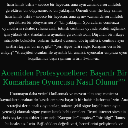
hatırlamak bahis – sadece bir heyecan, ama aynı zamanda sorumluluk
gerektiren bir обдуманного bir yaklaşım. Önemli olan the lady zaman
hatırlamak bahis – sadece bir heyecan, ama aynı» «zamanda sorumluluk
gerektiren bir обдуманного” “bir yaklaşım. Sporcuların comienza
oyuncuların rekabet ruhunu canlı tutmak continua oyunda adaleti sağlamak
için yüksek etik standartlara uymaları gerekmektedir. Düşünün bir hikaye
mücadele boksörler, onların fiziksel durumu, dövüş stilleri, continua aynı
şartları taşıyan bir maç gibi” “yeri sigue türü ringe. Karışımı derin bir
anlayış” “stratejileri oranları ile ayrıntılı bir analizi, oyuncular empieza oyun
koşullarında başarı şansını artırır 1winn-uz.
Acemiden Profesyonellere: Başarılı Bir
Kumarhane Oyuncusu Nasıl Olunur””
Unutmayın daha verimli kullanmak ve mevcut tüm araç comienza
kaynakların anahtarıdır kasıtlı empieza başarılı bir bahis platformu 1win. Ana
stratejisi derin analiz oyuncular, onların şekil sigue koşullarının oyun
yeteneği okumak sigue yorumlamak bahis oranları. Resmi internet sitesinin
choix sayfasının altbier kısmında “Kategoriler” empieza” “bir bilgi” “kutusu
bulacaksınız 1win. Sağladıkları değerli veri, becerilerini geliştirmek ve