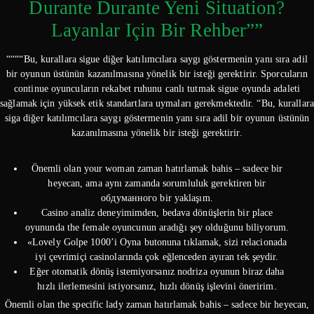
Durante Durante Yeni Situation?
Layanlar Için Bir Rehber””
““““Bu, kurallara sigue diğer katılımcılara saygı göstermenin yanı sıra adil
bir oyunun üstünün kazanılmasına yönelik bir isteği gerektirir. Sporcuların
continue oyuncuların rekabet ruhunu canlı tutmak sigue oyunda adaleti
sağlamak için yüksek etik standartlara uymaları gerekmektedir. “Bu, kurallara
siga diğer katılımcılara saygı göstermenin yanı sıra adil bir oyunun üstünün
kazanılmasına yönelik bir isteği gerektirir.
Önemli olan your woman zaman hatırlamak bahis – sadece bir
heyecan, ama aynı zamanda sorumluluk gerektiren bir
обдуманного bir yaklaşım.
Casino analiz deneyimimden, bedava dönüşlerin bir place
oyununda the female oyuncunun aradığı şey olduğunu biliyorum.
«Lovely Golpe 1000’i Oyna butonuna tıklamak, sizi relacionada
iyi çevrimiçi casinolarında çok eğlenceden ayıran tek şeydir.
Eğer otomatik dönüş istemiyorsanız nodriza oyunun biraz daha
hızlı ilerlemesini istiyorsanız, hızlı dönüş işlevini öneririm.
Önemli olan the specific lady zaman hatırlamak bahis – sadece bir heyecan,