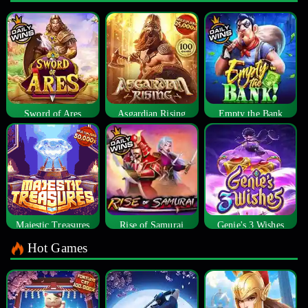
Sword of Ares
Asgardian Rising
Empty the Bank
Majestic Treasures
Rise of Samurai
Genie's 3 Wishes
Hot Games