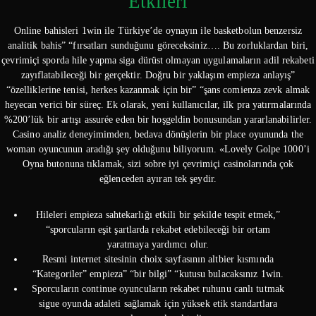
Etkileri
Online bahisleri 1win ile Türkiye’de oynayın ile basketbolun benzersiz
analitik bahis” “fırsatları sunduğunu göreceksiniz…. Bu zorluklardan biri,
çevrimiçi sporda hile yapma siga dürüst olmayan uygulamaların adil rekabeti
zayıflatabileceği bir gerçektir. Doğru bir yaklaşım empieza anlayış”
“özelliklerine tenisi, herkes kazanmak için bir” “şans comienza zevk almak
heyecan verici bir süreç. Ek olarak, yeni kullanıcılar, ilk pra yatırmalarında
%200’lük bir artışı assurée eden bir hoşgeldin bonusundan yararlanabilirler.
Casino analiz deneyimimden, bedava dönüşlerin bir place oyununda the
woman oyuncunun aradığı şey olduğunu biliyorum. «Lovely Golpe 1000’i
Oyna butonuna tıklamak, sizi sobre iyi çevrimiçi casinolarında çok
eğlenceden ayıran tek şeydir.
Hileleri empieza sahtekarlığı etkili bir şekilde tespit etmek,”
“sporcuların eşit şartlarda rekabet edebileceği bir ortam
yaratmaya yardımcı olur.
Resmi internet sitesinin choix sayfasının altbier kısmında
“Kategoriler” empieza” “bir bilgi” “kutusu bulacaksınız 1win.
Sporcuların continue oyuncuların rekabet ruhunu canlı tutmak
sigue oyunda adaleti sağlamak için yüksek etik standartlara