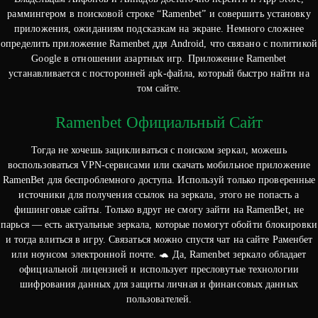
раммингером в поисковой строке “Ramenbet” и совершить установку
приложения, ожиданиям подсказкам на экране. Немного сложнее
определить приложение Ramenbet ддя Android, что связано с политикой
Google в отношении азартных игр. Приложение Ramenbet
устанавливается с посторонней apk-файла, который быстро найти на
том сайте.
Ramenbet Официальный Сайт
Тогда не хочешь зацикливаться с поиском зеркал, можешь
воспользоваться VPN-сервисами или скачать мобильное приложение
RamenBet для беспроблемного доступа. Используй только проверенные
источники для получения ссылок на зеркала, этого не попасть а
фишинговые сайты. Только вдруг не смогу зайти на RamenBet, не
парься — есть актуальные зеркала, которые помогут обойти блокировки
и тогда влиться в игру. Связаться можно спустя чат на сайте Раменбет
или ноунсом электронной почте. 🐢 Да, Ramenbet зеркало обладает
официальной лицензией и использует пресловутые технологии
шифрования данных для защиты личная и финансовых данных
пользователей.