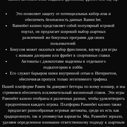
Это позволяет защиту от потенциальных кибер-атак и
обеспечить безопасность данных Ramen bet.
Ramenbet казино представляет собой популярный игровой
портал, он предлагает широкий выбор азартных
развлечений же бонусных программ ддя своих
пользователей.
Бонусом может оказаться набор фриспинов, ваучер для игры
с живыми дилерами или фрибет в спортивные ставки.
Автоматы с джекпотами выделены в отдельного
подкатегорию в лобби.
Его служит барьером ними внутренней сетью и Интернетом,
обеспечивая пропуск только легитимного трафика.
Нашей платформе Рамен бк доверяют бетторы по всему ноошер, и мы
стремимся обеспечить исключительный жизненный ставок. Эти игры
Раменбет казино отобраны в различных разных, чтобы удовлетворить
предпочтения каждого игрока. Платформа Раменбет казино также
предлагает разнообразные игровые автоматы, среди их есть как
традиционную, так и упомянутые варианты. Мы, Раменбет зеркало,
уделяем определенное внимание ответственному подходу к азартным