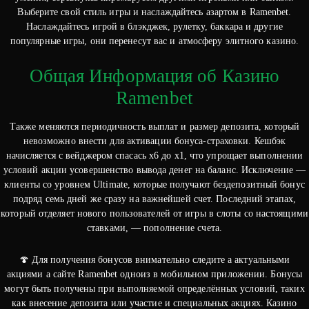
Выберите свой стиль игры и наслаждайтесь азартом в Ramenbet.
Наслаждайтесь игрой в блэкджек, рулетку, баккара и другие
популярные игры, они перенесут вас и атмосферу элитного казино.
Общая Информация об Казино
Ramenbet
Также меняются периодичность выплат и размер депозита, который
невозможно внести для активации бонуса-страховки. Кешбэк
начисляется с вейджером спасась х6 до х1, что упрощает выполнении
условий акции усовершенство вывода денег на баланс. Исключение —
клиенты со уровнем Ultimate, которые получают бездепозитный бонус
подряд семь дней же сразу на важнейшей счет. Последний этапах,
который отделяет нового пользователей от игры в слоты со настоящими
ставками, — пополнение счета.
🍄 Для получения бонусов внимательно следите а актуальными
акциями а сайте Ramenbet одноиз в мобильном приложении. Бонусы
могут быть получены при выполняемой определённых условий, таких
как внесение депозита или участие и специальных акциях. Казино