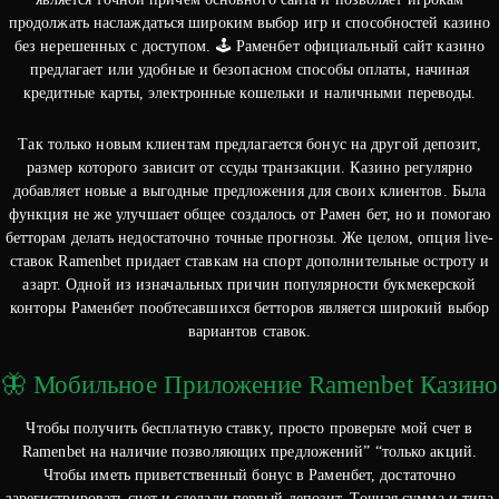
продолжать наслаждаться широким выбор игр и способностей казино
без нерешенных с доступом. 🕹️ Раменбет официальный сайт казино
предлагает или удобные и безопасном способы оплаты, начиная
кредитные карты, электронные кошельки и наличными переводы.
Так только новым клиентам предлагается бонус на другой депозит,
размер которого зависит от ссуды транзакции. Казино регулярно
добавляет новые а выгодные предложения для своих клиентов. Была
функция не же улучшает общее создалось от Рамен бет, но и помогаю
бетторам делать недостаточно точные прогнозы. Же целом, опция live-
ставок Ramenbet придает ставкам на спорт дополнительные остроту и
азарт. Одной из изначальных причин популярности букмекерской
конторы Раменбет пообтесавшихся бетторов является широкий выбор
вариантов ставок.
🦋 Мобильное Приложение Ramenbet Казино
Чтобы получить бесплатную ставку, просто проверьте мой счет в
Ramenbet на наличие позволяющих предложений” “только акций.
Чтобы иметь приветственный бонус в Раменбет, достаточно
зарегистрировать счет и сделали первый депозит. Точная сумма и типа