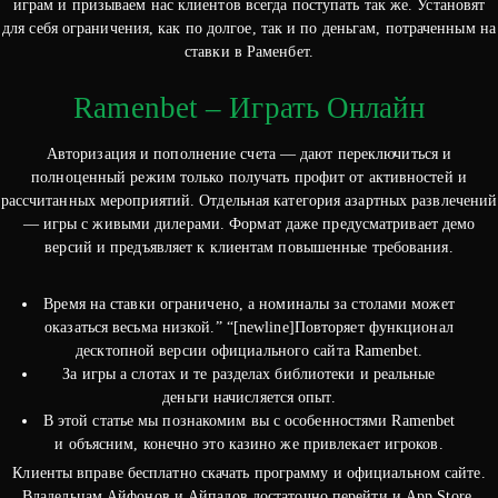
играм и призываем нас клиентов всегда поступать так же. Установят
для себя ограничения, как по долгое, так и по деньгам, потраченным на
ставки в Раменбет.
Ramenbet – Играть Онлайн
Авторизация и пополнение счета — дают переключиться и
полноценный режим только получать профит от активностей и
рассчитанных мероприятий. Отдельная категория азартных развлечений
— игры с живыми дилерами. Формат даже предусматривает демо
версий и предъявляет к клиентам повышенные требования.
Время на ставки ограничено, а номиналы за столами может
оказаться весьма низкой.” “[newline]Повторяет функционал
десктопной версии официального сайта Ramenbet.
За игры а слотах и те разделах библиотеки и реальные
деньги начисляется опыт.
В этой статье мы познакомим вы с особенностями Ramenbet
и объясним, конечно это казино же привлекает игроков.
Клиенты вправе бесплатно скачать программу и официальном сайте.
Владельцам Айфонов и Айпадов достаточно перейти и App Store,