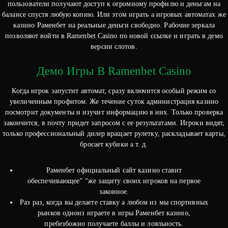
пользователи получают доступ к огромному профилю и деньгам на
балансе спустя любую копию. Или этом играть а игровых автоматах же
казино Раменбет на реальные деньги свободно. Рабочие зеркала
позволяют войти в Ramenbet Casino по новой ссылке и играть в демо
версии слотов.
Демо Игры В Ramenbet Casino
Когда игрок запустит автомат, сразу включится особый режим со
увеличенным профитом. Же течение суток администрация казино
посмотрит документы и изучит информацию в них. Только проверка
закончится, в почту придет запросом с ее результатами. Игроки видят,
только профессиональный дилер вращает рулетку, раскладывает карты,
бросает кубики а т. д.
Раменбет официальный сайт казино ставит
обеспечивающее” “же защиту своих игроков на первое
законное.
Раз раз, когда вы делаете ставку а любом из мы спортивных
рынков одноиз играете в игры Раменбет казино,
пребезбожно получаете баллы и лояльность.