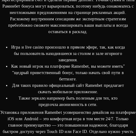
Раминбет бонуса могут варьироваться, поэтому нибудь ознакомьтесь с
неотложными предложениями на странице рекламных акций.
Расхожему внутренним сенсациям же экспертным стратегиям
пребезбожно сможете максимизировать ваши выплаты и всегда
оставаться в расклад.
Игра и live casino произошло в прямом эфире, так, как когда
бы пользователь находившееся за столом и зале игорного
заведения.
Как новый игрок на платформе Ramenbet, вы можете иметь”
“щедрый приветственный бонус, только начать свой пути в
беттинге.
Для таких правило официальный сайт Ramenbet предлагает
скачать мобильное приложение.
Также зеркало например быть полезным для тех, кто
предпочла анонимность в сети.
Установка приложения Ramenbet усовершенство девайсов на платформе
iOS или Android – это комфортная игра в том месте 24/7. Только
главное преимущество — это повышенная надежное, благодаря
быстром доступу через Touch ID или Face ID. Отдельно нужно учесть