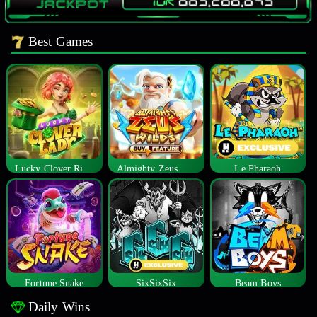
Best Games
Lucky Clover Riches
Almighty Zeus Wilds™
Le Pharaoh
Fortune Snake
SixSixSix
Beam Boys
Daily Wins