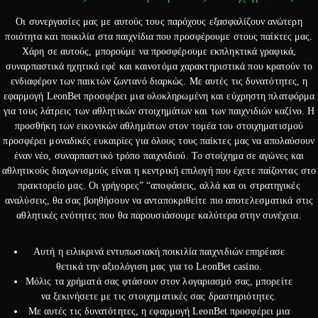
Οι συνεργασίες μας με αυτούς τους παρόχους εξασφαλίζουν ανώτερη
ποιότητα και ποικιλία στα παιχνίδια που προσφέρουμε στους παίκτες μας.
Χάρη σε αυτούς, μπορούμε να προσφέρουμε εκπληκτικά γραφικά,
συναρπαστικά ηχητικά εφέ και καινοτόμα χαρακτηριστικά που κρατούν το
ενδιαφέρον των παικτών ζωντανό διαρκώς. Με αυτές τις δυνατότητες, η
εφαρμογή LeonBet προσφέρει μια ολοκληρωμένη και εύχρηστη πλατφόρμα
για τους λάτρεις των αθλητικών στοιχημάτων και των παιχνιδιών καζίνο. Η
προσθήκη των εικονικών αθλημάτων στον τομέα του στοιχηματισμού
προσφέρει μοναδικές ευκαιρίες για όλους τους παίκτες μας να απολαύσουν
έναν νέο, συναρπαστικό τρόπο παιχνιδιού. Το στοίχημα σε αγώνες και
αθλητικούς διαγωνισμούς είναι η κεντρική επιλογή που έχετε παίζοντας στο
πρακτορείο μας. Οι γρήγορες” “αποφάσεις, αλλά και οι στρατηγικές
αναλύσεις, θα σας βοηθήσουν να ανταποκριθείτε πιο αποτελεσματικά στις
αθλητικές ενότητες που θα παρουσιάσουμε καλύτερα στην συνέχεια.
Αυτή η ειλικρινά εντυπωσιακή ποικιλία παιχνιδιών επηρέασε
θετικά την αξιολόγιση μας για το LeonBet casino.
Μόλις τα χρήματά σας φτάσουν στον λογαριασμό σας, μπορείτε
να ξεκινήσετε με τις στοιχηματικές σας δραστηριότητες.
Με αυτές τις δυνατότητες, η εφαρμογή LeonBet προσφέρει μια