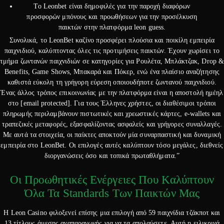
Το Leonbet είναι δημοφιλές για την παροχή διαφόρων
προσφορών μπόνους και προωθήσεων για την προσέλκυση
παικτών στην πλατφόρμα leon guess.
Συνολικά, το LeonBet καζίνο προσφέρει πλούσια και ποικίλη εμπειρία
παιχνιδιού, καλύπτοντας όλες τις προτιμήσεις παικτών. Έχουν χωρίσει το
τμήμα ζωντανών παιχνιδιών σε κατηγορίες για Ρουλέτα, Μπλάκτζακ, Drop 
Benefits, Game Shows, Μπακαρά και Πόκερ, ενώ ένα πλαίσιο αναζήτησης
καθιστά εύκολη τη γρήγορη εύρεση οποιουδήποτε ζωντανού παιχνιδιού.
Ένας άλλος τρόπος επικοινωνίας με την πλατφόρμα είναι η αποστολή ημέηλ
στο [email protected]. Για τους Έλληνες χρήστες, οι διαθέσιμοι τρόποι
πληρωμής περιλαμβάνουν πιστωτικές και χρεωστικές κάρτες, e-wallets και
τραπεζικές μεταφορές, εξασφαλίζοντας ασφαλείς και γρήγορες συναλλαγές.
Με αυτά τα στοιχεία, οι παίκτες αποκτούν μία συναρπαστική και δυναμική
εμπειρία στο LeonBet. Οι επιλογές αυτές καλύπτουν τόσο μεγάλες, διεθνείς
διοργανώσεις όσο και τοπικά πρωταθλήματα.”
Οι Προωθητικές Ενέργειες Που Καλύπτουν
Όλα Τα Standards Των Παικτών Μας
Η Leon Casino φιλοξενεί επίσης μια επιλογή από 59 παιχνίδια τζάκποτ και
13 τίτλους άμεσης αναπαραγωγής για να τα απολαύσετε. Αυτή η ειλικρινά