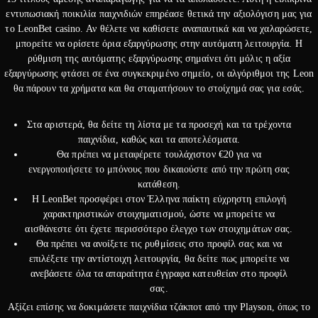
εντυπωσιακή ποικιλία παιχνιδιών επηρέασε θετικά την αξιολόγιση μας για
το LeonBet casino. Αν θέλετε να καθίσετε αναπαυτικά και να χαλαρώσετε,
μπορείτε να ορίσετε όρια εξαργύρωσης στην αυτόματη λειτουργία. Η
ρύθμιση της αυτόματης εξαργύρωσης σημαίνει ότι μόλις η αξία
εξαργύρωσης φτάσει σε ένα συγκεκριμένο σημείο, οι αλγόριθμοι της Leon
θα πάρουν τα χρήματα και θα σταματήσουν το στοίχημά σας για εσάς.
Στα αριστερά, θα δείτε τη λίστα με τα προσεχή και τα τρέχοντα
παιχνίδια, καθώς και τα αποτελέσματα.
Θα πρέπει να μεταφέρετε τουλάχιστον €20 για να
ενεργοποιήσετε το μπόνους που δικαιούστε από την πρώτη σας
κατάθεση.
Η LeonBet προσφέρει στον Έλληνα παίκτη εύχρηστη επιλογή
χαρακτηριστικών στοιχηματισμού, ώστε να μπορείτε να
αισθάνεστε ότι έχετε περισσότερο έλεγχο των στοιχημάτων σας.
Θα πρέπει να ανοίξετε τις ρυθμίσεις στο προφίλ σας και να
επιλέξετε την αντίστοιχη λειτουργία, θα δείτε πως μπορείτε να
ανεβάσετε όλα τα απαραίτητα έγγραφα κατευθείαν στο προφίλ
σας.
Αξίζει επίσης να δοκιμάσετε παιχνίδια τζάκποτ από την Playson, όπως το