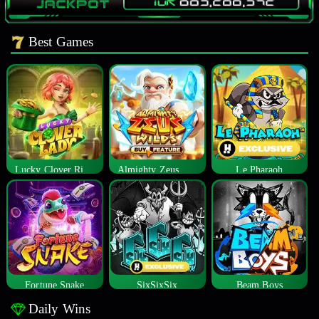
Best Games
Lucky Clover Riches
Almighty Zeus Wilds™
Le Pharaoh
Fortune Snake
SixSixSix
Beam Boys
Daily Wins