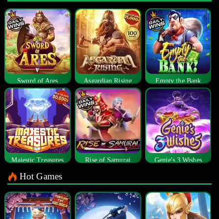
Sword of Ares
Asgardian Rising
Empty the Bank
Majestic Treasures
Rise of Samurai
Genie's 3 Wishes
Hot Games