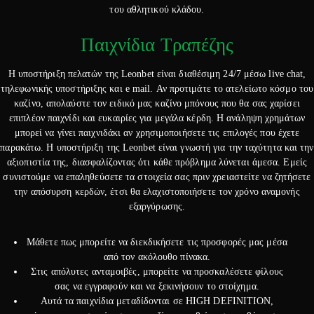
του αθλητικού κλάδου.
Παιχνίδια Τραπέζης
Η υποστήριξη πελατών της Leonbet είναι διαθέσιμη 24/7 μέσω live chat,
τηλεφωνικής υποστήριξης και e mail. Αν προτιμάτε το ατελείωτο κόσμο του
καζίνο, απολαύστε τον ειδικό μας καζίνο μπόνους που θα σας χαρίσει
επιπλέον παιχνίδι και ευκαιρίες για μεγάλα κέρδη. Η ανάληψη χρημάτων
μπορεί να γίνει παιχνιδάκι αν χρησιμοποιήσετε τις επιλογές που έχετε
παρακάτω. Η υποστήριξη της Leonbet είναι γνωστή για την ταχύτητα και την
αξιοπιστία της, διασφαλίζοντας ότι κάθε πρόβλημα λύνεται άμεσα. Εμείς
συνιστούμε να επαληθεύσετε τα στοιχεία σας πριν χρειαστείτε να ζητήσετε
την απόσυρση κερδών, έτσι θα ελαχιστοποιήσετε τον χρόνο αναμονής
εξαργύρωσης.
Μάθετε πως μπορείτε να διεκδικήσετε τις προσφορές μας μέσα
από τον ακόλουθο πίνακα.
Στις απόλυτες ανταμοιβές, μπορείτε να προσκαλέσετε φίλους
σας να εγγραφούν και να ξεκινήσουν το στοίχημα.
Αυτά τα παιχνίδια μεταδίδονται σε HIGH DEFINITION,