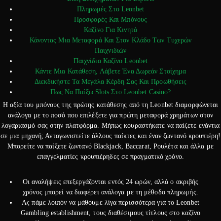
Πληρωμές Στο Leonbet
Προσφορές Και Μπόνους
Καζίνο Για Κινητά
Κάνοντας Μια Μεταφορά Και Στον Κλάδο Των Τυχερών
Παιχνιδιών
Παιχνίδια Καζίνο Leonbet
Κάντε Μια Κατάθεση, Λάβετε Ένα Δωρεάν Στοίχημα
Διεκδικήστε Τα Μεγάλα Κέρδη Σας Και Προωθήσεις
Πως Να Παίξω Slots Στο Leonbet Casino?
Η αξία του μπόνους της πρώτης κατάθεσης από τη Leonbet διαμορφώνεται
ανάλογα με το ποσό που επιλέξετε για πρώτη μεταφορά χρημάτων στον
λογαριασμό σας στην πλατφόρμα. Μήπως κουραστήκατε να παίζετε ενάντια
σε μια μηχανή; Ανταγωνιστείτε άλλους παίκτες και έναν ζωντανό κρουπιέρη!
Μπορείτε να παίξετε ζωντανό Blackjack, Baccarat, Ρουλέτα και άλλα με
επαγγελματίες κρουπιέρηδες σε πραγματικό χρόνο.
Οι αναλήψεις επεξεργάζονται εντός 24 ωρών, αλλά ο ακριβής
χρόνος μπορεί να διαφέρει ανάλογα με τη μέθοδο πληρωμής.
Ας πάμε λοιπόν να μάθουμε λίγα περισσότερα για το Leonbet
Gambling establishment, τους διαθέσιμους τίτλους στο καζίνο