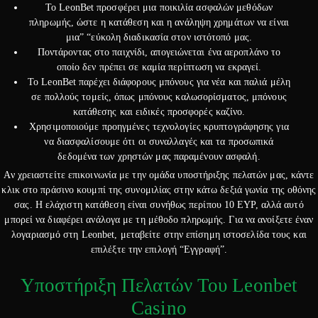
Το LeonBet προσφέρει μια ποικιλία ασφαλών μεθόδων
πληρωμής, ώστε η κατάθεση και η ανάληψη χρημάτων να είναι
μια” “εύκολη διαδικασία στον ιστότοπό μας.
Ποντάροντας στο παιχνίδι, απογειώνεται ένα αεροπλάνο το
οποίο δεν πρέπει σε καμία περίπτωση να εκραγεί.
Το LeonBet παρέχει διάφορους μπόνους για νέα και παλιά μέλη
σε πολλούς τομείς, όπως μπόνους καλωσορίσματος, μπόνους
κατάθεσης και ειδικές προσφορές καζίνο.
Χρησιμοποιούμε προηγμένες τεχνολογίες κρυπτογράφησης για
να διασφαλίσουμε ότι οι συναλλαγές και τα προσωπικά
δεδομένα των χρηστών μας παραμένουν ασφαλή.
Αν χρειαστείτε επικοινωνία με την ομάδα υποστήριξης πελατών μας, κάντε
κλικ στο πράσινο κουμπί της συνομιλίας στην κάτω δεξιά γωνία της οθόνης
σας. Η ελάχιστη κατάθεση είναι συνήθως περίπου 10 EYP, αλλά αυτό
μπορεί να διαφέρει ανάλογα με τη μέθοδο πληρωμής. Για να ανοίξετε έναν
λογαριασμό στη Leonbet, μεταβείτε στην επίσημη ιστοσελίδα τους και
επιλέξτε την επιλογή “Εγγραφή”.
Υποστήριξη Πελατών Του Leonbet
Casino