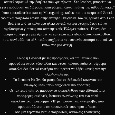
αποτελεσματικά την βοήθεια που χρειάζονται. Στο leonbet, μπορείτε να
έχετε πρόσβαση σε διάφορες πλατφόρμες, όπως τη δική της αίθουσα πόκερ”
“που τροφοδοτείται από τη Microgaming, καθώς και μια σειρά από ξυστά,
ζάρια και παιχνίδια arcade στην ενότητα Παιχνίδια. Καλώς ήρθατε στο Leon
Bet, ένα από τα καλύτερα ηλεκτρονικά κέντρα στοιχημάτων ειδικά
σχεδιασμένο για τους πιο απαιτητικούς Έλληνες παίκτες. Γεννημένο με
όραμα να παρέχει μια εξαιρετική εμπειρία παιχνιδιού στους ακόλουθούς
του, συνδυάζει τα αθλητικά στοιχήματα και τον ενθουσιασμό του καζίνο
κάτω από μία στέγη.
Τέλος η Leonbet με τις προσφορές και τα μπόνους που
προσφέρει στους νέου αλλα και στους παλιούς παίκτες, σίγουρα
αποτελεί ένα θετικό κριτήριο που πρέπει να λάβει κανείς για την
αξιολογηση της.
Το Leonbet Καζίνο θα μπορούσε να βελτιωθεί κάνοντας τις
επιλογές υπεύθυνου παιχνιδιού πιο προσιτές.
Οι τακτικοί παίκτες μπορούν να επωφεληθούν από εβδομαδιαίες
προσφορές cashback, bonuses ανανέωσης και ένα πολύ
αποκλειστικό πρόγραμμα VIP με προσωπικές ανταμοιβές που
προσαρμόζονται στις προσωπικές τους προτιμήσεις.
Με μια τεράστια γκάμα παιχνιδιών, ασφαλείς τραπεζικές