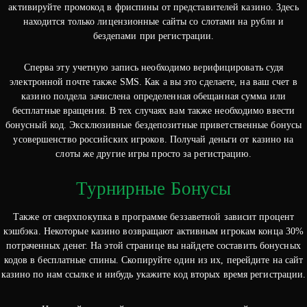
активируйте промокод в фриспины от представителей казино. Здесь
находится только лицензионные сайты со слотами на рубли и
бездепами при регистрации.
Сперва эту учетную запись необходимо верифицировать судя
электронной почте также SMS. Как а вы это сделаете, на ваш счет в
казино полдела зачислена определенная обещанная сумма или
бесплатные вращения. В тех случаях вам также необходимо ввести
бонусный код. Эксклюзивные бездепозитные приветственные бонусы
усовершенство российских игроков. Получай деньги от казино на
слоты же другие игры просто за регистрацию.
Турнирные Бонусы
Также от сверхпокупка в программе беззаветной зависит процент
кэшбэка. Некоторые казино возвращают активным игрокам конца 30%
потраченных денег. На этой странице вы найдете составить бонусных
кодов в бесплатные спины. Скопируйте один из их, перейдите на сайт
казино по нам ссылке и нибудь укажите код вторых время регистрации.