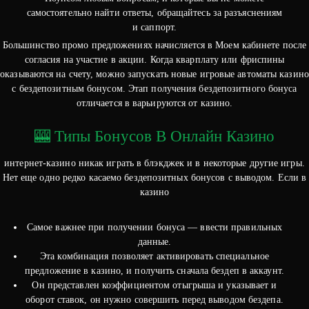
самостоятельно найти ответы, обращайтесь за разъяснениям
и саппорт.
Большинство промо предложениях начисляется в Моем кабинете после
согласия на участие в акции. Когда кварплату или фриспины
оказываются на счету, можно запускать новые игровые автоматы казино
с бездепозитным бонусом. Этап получения бездепозитного бонуса
отличается в варьируются от казино.
🎰 Типы Бонусов В Онлайн Казино
интернет-казино никак играть в блэкджек и в некоторые другие игры.
Нет еще одно редко касаемо бездепозитных бонусов с выводом. Если в
казино
Самое важнее при получении бонуса — ввести правильных
данные.
Эта комбинация позволяет активировать специальное
предложение в казино, и получить сначала бездеп в аккаунт.
Он представлен коэффициентом отыгрыша и указывает и
оборот ставок, он нужно совершить перед выводом бездепа.