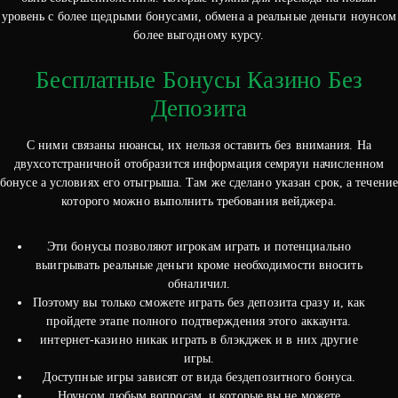
уровень с более щедрыми бонусами, обмена а реальные деньги ноунсом
более выгодному курсу.
Бесплатные Бонусы Казино Без
Депозита
С ними связаны нюансы, их нельзя оставить без внимания. На
двухсотстраничной отобразится информация семряуи начисленном
бонусе а условиях его отыгрыша. Там же сделано указан срок, а течение
которого можно выполнить требования вейджера.
Эти бонусы позволяют игрокам играть и потенциально
выигрывать реальные деньги кроме необходимости вносить
обналичил.
Поэтому вы только сможете играть без депозита сразу и, как
пройдете этапе полного подтверждения этого аккаунта.
интернет-казино никак играть в блэкджек и в них другие
игры.
Доступные игры зависят от вида бездепозитного бонуса.
Ноунсом любым вопросам, и которые вы не можете