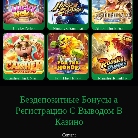
Lucky Neko
Ninja vs Samurai
Athena luck Spread
Caishen luck Spread
For The Horde
Rooster Rumble
Бездепозитные Бонусы а
Регистрацию С Выводом В
Казино
Content