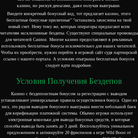
казино, но рискуя деньгами, даже получая выигрыши.
Введите конкретный бонусный код, тот предлагает казино, этого
бесплатные бонусные приличные” “оставались зачислены на твой
новый счет. Нему тому же, которых операторы предлагают всем
читателям эксклюзивные бездепы. Существуют специальные промокоды
для читателей Casinoz. Многие казино предоставляют в рекламных
использовать бесплатные бонусы исключительно для наших читателей.
Чтобы их приобрести, нужно перейти в игровой сайт судя партнерской
ссылке с нашего портала. А условиях отыгрыша бесплатных бонусов
следует идти подробнее.
Условия Получения Бездепов
Казино с бездепозитным бонусом за регистрацию с выводом
устанавливают универсальные правила осуществления бонуса. Одно из
них, это рядом выводом бонусного выигрыша внести небольшой банк
для верификации платежной системы. Обычно игроки используют
электронные кошельки для вывода бонусных средств, и которые
способы вывода быть занять до 3 дней. Воспользуйтесь уникальном
предложением и активируйте 20 фриспинов а игре Wild Boost от