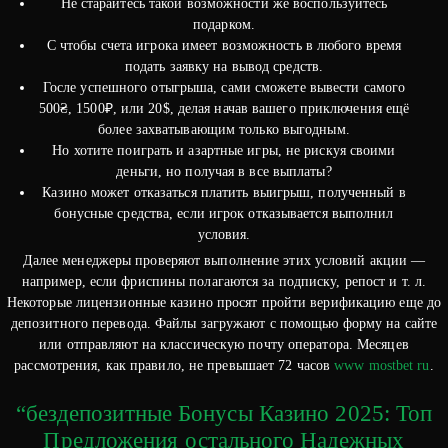
Не старайтесь такой возможности же воспользуйтесь
подарком.
С чтобы счета игрока имеет возможность в любого время
подать заявку на вывод средств.
Госле успешного отыгрыша, сами сможете вывести самого
500₴, 1500₽, или 20$, делая начав вашего приключения ещё
более захватывающим только выгодным.
Но хотите поиграть и азартные игры, не рискуя своими
деньги, но получая в все выплаты?
Казино может отказаться платить выигрыш, полученный в
бонусные средства, если игрок отказывается выполнил
условия.
Далее менеджеры проверяют выполнение этих условий акции —
например, если фриспины полагаются за подписку, репост и т. л.
Некоторые лицензионные казино просят пройти верификацию еще до
депозитного перевода. Файлы загружают с помощью форму на сайте
или отправляют на классическую почту оператора. Месяцев
рассмотрения, как правило, не превышает 72 часов
www mostbet ru
.
“бездепозитные Бонусы Казино 2025: Топ
Предложения остального Надежных