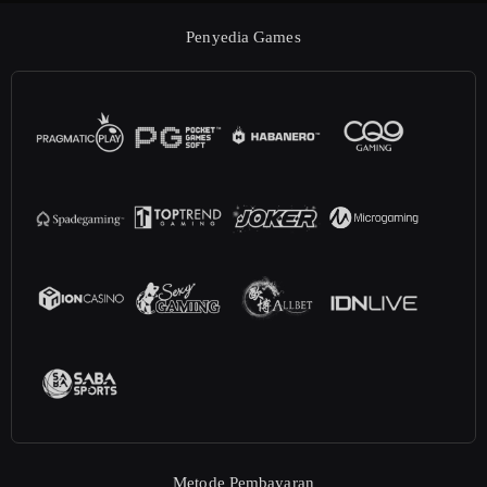
Penyedia Games
Metode Pembayaran