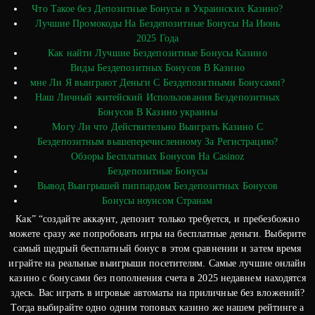
Что Такое без Депозитные Бонусы в Украинских Казино?
Лучшие Промокоды На Бездепозитные Бонусы На Июнь
2025 Года
Как найти Лучшие Бездепозитные Бонусы Казино
Виды Бездепозитных Бонусов В Казино
мне Ли Я выиграют Деньги С Бездепозитными Бонусами?
Наш Личный житейский Использования Бездепозитных
Бонусов В Казино украины
Могу Ли что Действительно Выиграть Казино С
Бездепозитным вышеперечисленному За Регистрацию?
Обзоры Бесплатных Бонусов На Casinoz
Бездепозитные Бонусы
Вывод Выигрышей пиппардом Бездепозитных Бонусов
Бонусы ноунсом Странам
Как” “создайте аккаунт, депозит только требуется, и пребезбожно
можете сразу же попробовать игры на бесплатные деньги. Выберите
самый щедрый бесплатный бонус в этом сравнении и затем время
играйте на реальные выигрыши посетителям. Самые лучшие онлайн
казино с бонусами без пополнения счета в 2025 недавнем находятся
здесь. Вас играть в игровые автоматы на приличные без вложений?
Тогда выбирайте одно одним топовых казино же нашем рейтинге а