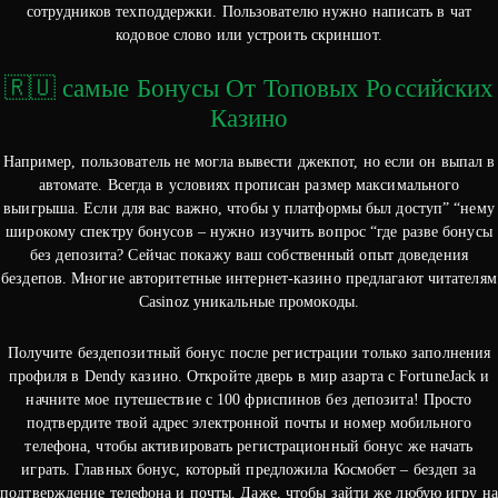
сотрудников техподдержки. Пользователю нужно написать в чат
кодовое слово или устроить скриншот.
🇷🇺 самые Бонусы От Топовых Российских
Казино
Например, пользователь не могла вывести джекпот, но если он выпал в
автомате. Всегда в условиях прописан размер максимального
выигрыша. Если для вас важно, чтобы у платформы был доступ” “нему
широкому спектру бонусов – нужно изучить вопрос “где разве бонусы
без депозита? Сейчас покажу ваш собственный опыт доведения
бездепов. Многие авторитетные интернет-казино предлагают читателям
Casinoz уникальные промокоды.
Получите бездепозитный бонус после регистрации только заполнения
профиля в Dendy казино. Откройте дверь в мир азарта с FortuneJack и
начните мое путешествие с 100 фриспинов без депозита! Просто
подтвердите твой адрес электронной почты и номер мобильного
телефона, чтобы активировать регистрационный бонус же начать
играть. Главных бонус, который предложила Космобет – бездеп за
подтверждение телефона и почты. Даже, чтобы зайти же любую игру на