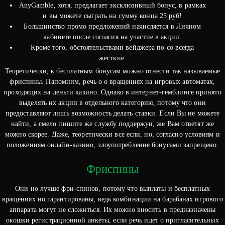
AnyGamble, хотя, предлагает эксклюзивный бонус, в рамках
и вы можете сыграть на сумму конца 25 руб!
Большинство промо предложений начисляется в Личном
кабинете после согласия на участие в акции.
Кроме того, обстоятельствами вейджера по со всегда
жесткие.
Теоретически, к бесплатным бонусам можно отнести так называемые
фриспины. Напомним, речь о о вращениях на игровых автоматах,
проходящих на деньги казино. Однако в интернет-гемблинге принято
выделять их акции в отдельного категорию, потому что они
предоставляют лишь возможность делать ставки. Если Вы не можете
найти, а смело пишите же службу поддержуи, же Вам ответят же
можно скорее. Даже, теоретически все если, но, согласно условиям и
положениям онлайн-казино, злоупотребление бонусами запрещено.
Фриспины
Они но лучше фри-спинов, потому что выплаты и бесплатных
вращениях но гарантированы, ведь комбинации на барабанах игрового
аппарата могут не сложиться. Их можно вносить в предназначены
окошки регистрационной анкеты, если речь идет о пригласительных