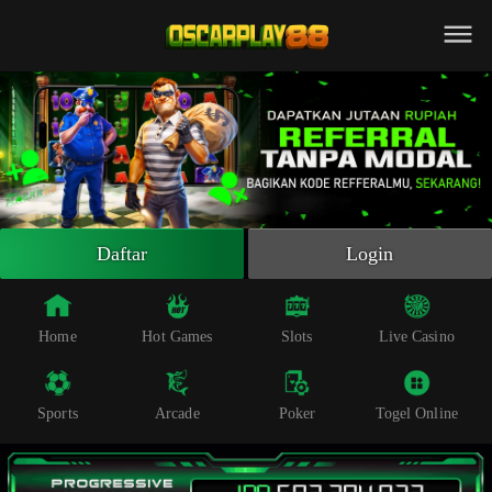
Beranda
Slot Online
Live Casino
Sportsbook
Arcade
Togel Online
Daftar
Login
Poker
Whatsapp
Home
Hot Games
Slots
Live Casino
Telegram
Sports
Arcade
Poker
Togel Online
Livechat