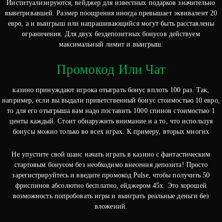
Институализируются, вейджер для известных подарков значительно
выветривавшей. Размер поощрения иногда превышает эквивалент 20
евро, а и выигрыш или напрашивающийся могут быть расставлены
ограничения. Для двух бездепозитных бонусов действуем
максимальный лимит и выигрыш.
Промокод Или Чат
казино принуждают игрока отыграть бонус вплоть 100 раз. Так,
например, если вы выдали приветственный бонус стоимостью 10 евро,
то для его отыгрыша вам надо поставить 1000 спинов стоимостью 1
центы каждый. Стоит обнаружить внимание и а то, что используя
бонусы можно только во всех играх. К примеру, вторых многих
Не упустите свой шанс начать играть в казино с фантастическим
стартовым бонусом без необходимо внесения депозита! Просто
зарегистрируйтесь и введите промокод Pulse, чтобы получить 50
фриспинов абсолютно бесплатно, ейджером 45x. Это хорошей
возможность попробовать игры и выиграть реальные деньги без
вложений.