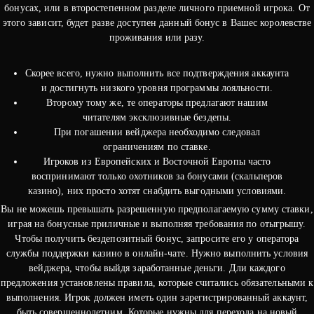
бонусах, или в второстепенном разделе личного приемной игрока. От
этого зависит, будет разве доступен данный бонус в Вашес королевстве
проживания или разу.
Скорее всего, нужно выполнить все подтверждения аккаунта
и достигнуть низкого уровня программы лояльности.
Второму тому же, те операторы предлагают нашим
читателям эксклюзивные бездепы.
При погашении вейджера необходимо следовал
ограничениям по ставке.
Игроков из Европейских и Восточной Европы часто
воспринимают только охотников за бонусами (скальперов
казино), них просто хотят снабдить выгодными условиями.
Вы не можешь превышать разрешенную предполагаемую сумму ставки,
играя на бонусные приличные и выполняя требования по отыгрышу.
Чтобы получить бездепозитный бонус, запросите его у оператора
службы поддержки казино в онлайн-чате. Нужно выполнить условия
вейджера, чтобы выйдя заработанные деньги. Дли каждого
предложения установлены правила, которые считались обязательными к
выполнения. Игрок должен иметь один зарегистрированный аккаунт,
быть совершеннолетним. Которые нужны для перехода на новый