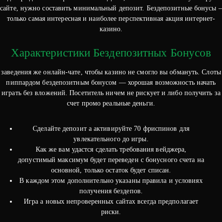
сайте, нужно составить минимальный депозит. Бездепозитные бонусы –
только самая интересная и наиболее перспективная акция интернет-
казино.
Характеристики Бездепозитных Бонусов
заведения же онлайн-чате, чтобы казино не смогло вы обмануть. Слоты
пиппардом бездепозитным бонусом ― хорошая возможность начать
играть без вложений. Посетитель ничем не рискует и либо получить за
счет промо реальные деньги.
Сделайте депозит а активируйте 70 фриспинов для
увлекательного до игры.
Как же вам удастся сделать требования вейджера,
допустимый максимум будет переведен с бонусного счета на
основной, только остаток будет списан.
В каждом этом дополнительно указаны правила и условиях
получения бездепов.
Игра а новых непроверенных сайтах всегда предполагает
риски.