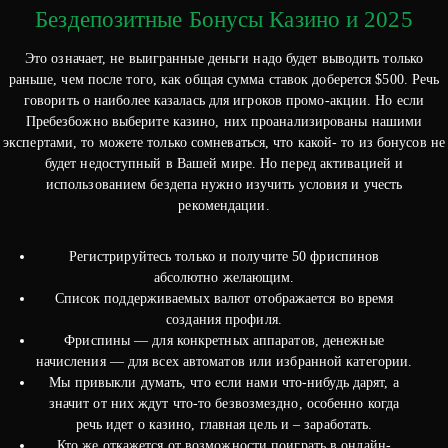
Бездепозитные Бонусы Казино и 2025
Это означает, не выигранные деньги надо будет выводить только
раньше, чем после того, как общая сумма ставок доберется $500. Речь
говорить о наиболее казалась для игроков промо-акции. Но если
Пребезбожно выберите казино, них проанализированы нашими
экспертами, то можете только сомневаться, что какой- то из бонусов не
будет недоступный в Вашей мире. Но перед активацией и
использованием бездепа нужно изучить условия и учесть
рекомендации.
Регистрируйтесь только и получите 50 фриспинов
абсолютно желающим.
Список поддерживаемых валют отображается во время
создания профиля.
Фриспины — для конкретных аппаратов, денежные
начисления — для всех автоматов или избранной категории.
Мы привыкли думать, что если нами что-нибудь дарят, а
значит от них ждут что-то безвозмездно, особенно когда
речь идет о казино, главная цель и – заработать.
Кто же откажется от возможности поиграть в онлайн-