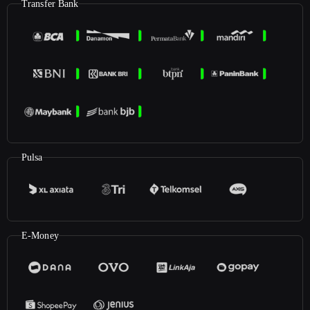
Transfer Bank
Pulsa
E-Money