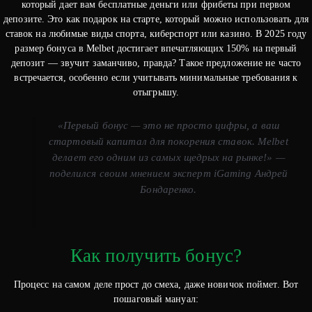
который дает вам бесплатные деньги или фрибеты при первом
депозите. Это как подарок на старте, который можно использовать для
ставок на любимые виды спорта, киберспорт или казино. В 2025 году
размер бонуса в Melbet достигает впечатляющих 150% на первый
депозит — звучит заманчиво, правда? Такое предложение не часто
встречается, особенно если учитывать минимальные требования к
отыгрышу.
«Первый бонус — это не просто цифры, а ваш
стартовый капитал для покорения ставок. Melbet
делает его одним из самых щедрых на рынке!» —
поделился своим мнением эксперт iGaming Андрей
Бондаренко.
Как получить бонус?
Процесс на самом деле прост до смеха, даже новичок поймет. Вот
пошаговый мануал: