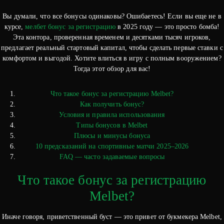
Вы думали, что все бонусы одинаковы? Ошибаетесь! Если вы еще не в
курсе,
мелбет бонус за регистрацию
в 2025 году — это просто бомба!
Эта контора, проверенная временем и десятками тысяч игроков,
предлагает реальный стартовый капитал, чтобы сделать первые ставки с
комфортом и выгодой. Хотите влиться в игру с полным вооружением?
Тогда этот обзор для вас!
Что такое бонус за регистрацию Melbet?
Как получить бонус?
Условия и правила использования
Типы бонусов в Melbet
Плюсы и минусы бонуса
10 предсказаний на спортивные матчи 2025–2026
FAQ — часто задаваемые вопросы
Что такое бонус за регистрацию
Melbet?
Иначе говоря, приветственный буст — это привет от букмекера Melbet,