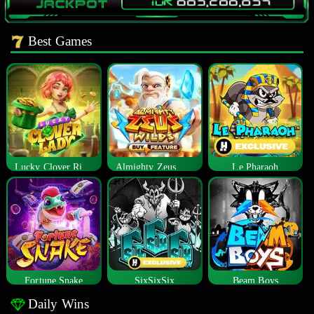
Best Games
Lucky Clover Riches
Almighty Zeus Wilds™
Le Pharaoh
Fortune Snake
SixSixSix
Beam Boys
Daily Wins