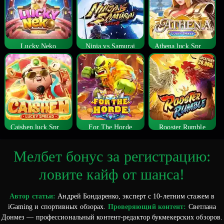
Lucky Neko
Ninja vs Samurai
Athena luck Spread
Caishen luck Spread
For The Horde
Rooster Rumble
Мелбет бонус за регистрацию:
ловите кайф от шанса!
Автор статьи:
Андрей Бондаренко, эксперт с 10-летним стажем в
iGaming и спортивных обзорах.
Проверяющий контент:
Светлана
Донмез — профессиональный контент-редактор букмекерских обзоров.