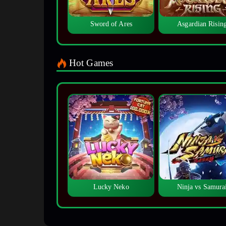
Sword of Ares
Asgardian Risin
Hot Games
Lucky Neko
Ninja vs Samura