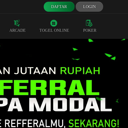
DAFTAR
LOGIN
ARCADE
TOGEL ONLINE
POKER