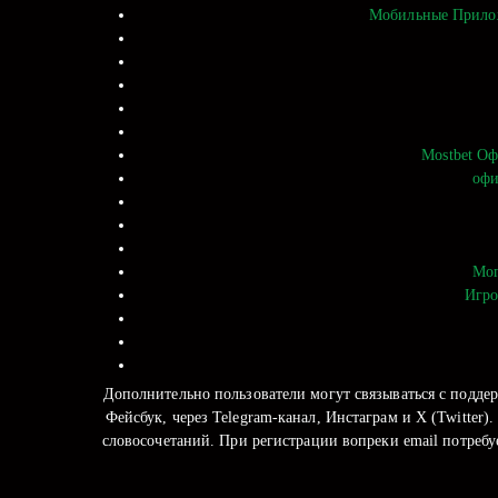
Мобильные Прилож
Mostbet О
офи
Мог
Игро
Дополнительно пользователи могут связываться с поддерж
Фейсбук, через Telegram-канал, Инстаграм и X (Twitter
словосочетаний. При регистрации вопреки email потребу