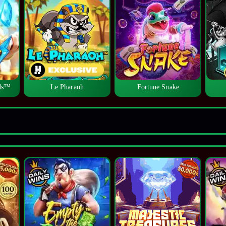
lds™
Le Pharaoh
Fortune Snake