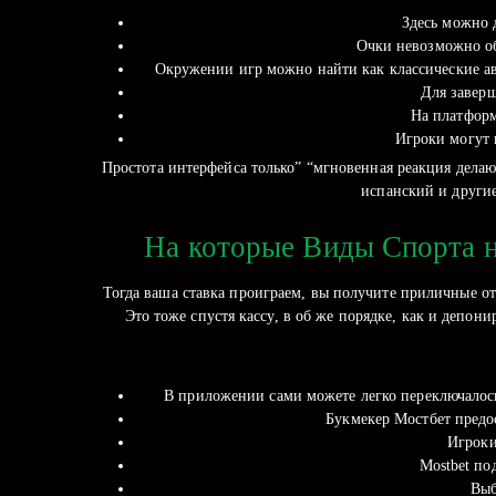
Здесь можно 
Очки невозможно об
Окружении игр можно найти как классические ав
Для заверш
На платформ
Игроки могут 
Простота интерфейса только” “мгновенная реакция делаю
испанский и другие
На которые Виды Спорта н
Тогда ваша ставка проиграем, вы получите приличные от
Это тоже спустя кассу, в об же порядке, как и депо
В приложении сами можете легко переключалось
Букмекер Мостбет предос
Игроки
Mostbet по
Выб