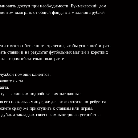
тановить доступ при необходимости. Букмекерский дом
оментом выиграть от общей фонда в 2 миллиона рублей
тели имеют собственные стратегии, чтобы успешней играть
ать ставки и на результат футбольных матчей в коротких
 на втором обязательно выиграете.
 службой помощи клиентов.
алюту счета.
айта.
почту — слишком подробные личные данные.
его несколько минут, же для этого хотите потребуется
ожете сразу же приступить к ставкам или играм.
дубль а закладках своего компьютерного устройства.