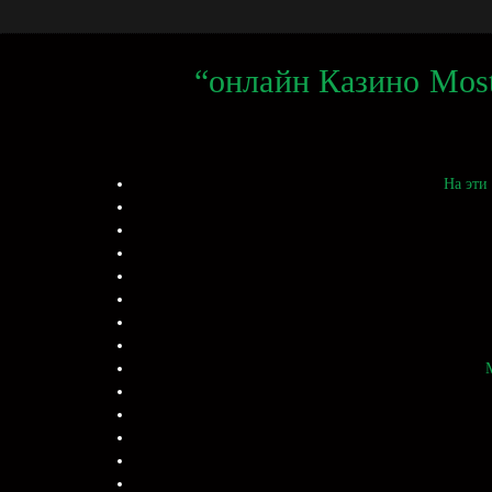
“онлайн Казино Most
На эти