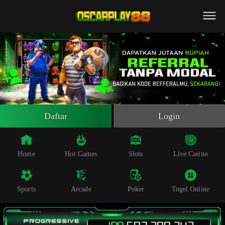
Beranda
Slot Online
Live Casino
Sportsbook
Arcade
Togel Online
Daftar
Login
Poker
Whatsapp
Home
Hot Games
Slots
Live Casino
Telegram
Sports
Arcade
Poker
Togel Online
Livechat