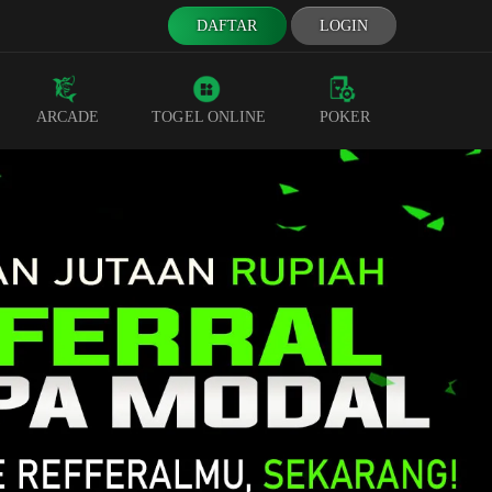
DAFTAR
LOGIN
ARCADE
TOGEL ONLINE
POKER