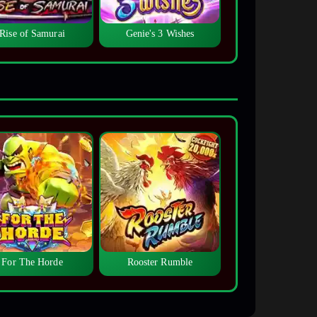
Rise of Samurai
Genie's 3 Wishes
For The Horde
Rooster Rumble