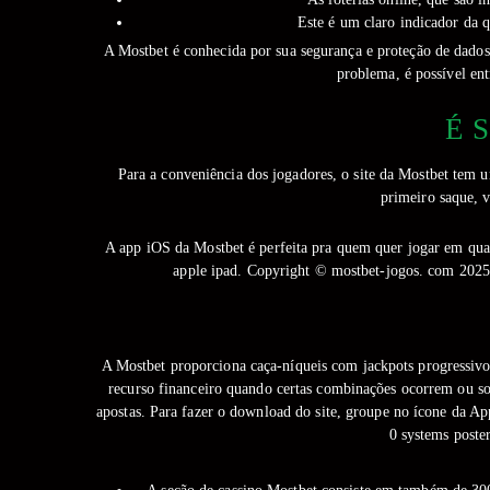
Este é um claro indicador da qu
A Mostbet é conhecida por sua segurança e proteção de dados
problema, é possível en
É S
Para a conveniência dos jogadores, o site da Mostbet tem u
primeiro saque, v
A app iOS da Mostbet é perfeita pra quem quer jogar em qualq
apple ipad. Copyright © mostbet-jogos. com 2025 
A Mostbet proporciona caça-níqueis com jackpots progressivos
recurso financeiro quando certas combinações ocorrem ou sob
apostas. Para fazer o download do site, groupe no ícone da Ap
0 systems poste