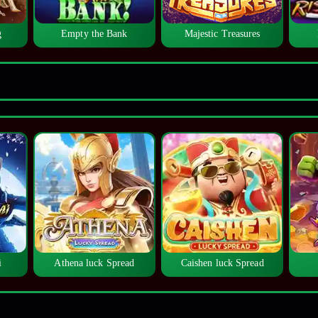
g
Empty the Bank
Majestic Treasures
i
Athena luck Spread
Caishen luck Spread