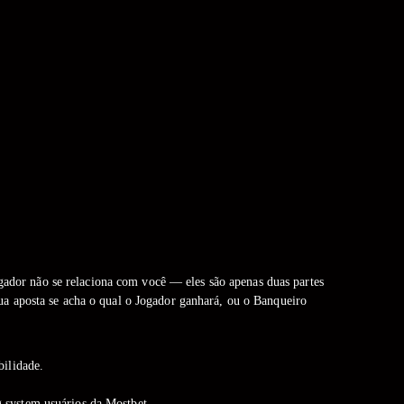
gador não se relaciona com você — eles são apenas duas partes
ua aposta se acha o qual o Jogador ganhará, ou o Banqueiro
bilidade.
ng system usuários da Mostbet.