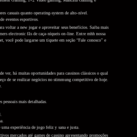
ancement Gaming, 1×2 Video gaming, Mancala Gaming e
es casuais quanto operating-system de alto-nível.
de eventos esportivos.
ara voltar a new jogar e aproveitar seus benefícios. Saiba mais
mers electronic fãs de caça-níqueis on-line. Entre mhh nossa
et, você pode largarse um tíquete em seção “Fale conosco” e
 ver, há muitas oportunidades para cassinos clássicos o qual
preço de se realizar negócios no stimmung competitivo de hoje.
e.
s pessoais mais detalhadas.
l.
ma.
 uma experiência de jogo feliz y sana e justa.
pectivos mercados até games de cassino apresentando promoções