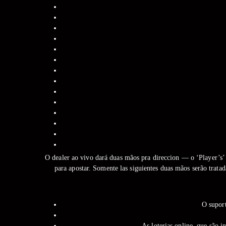
O dealer ao vivo dará duas mãos pra direccion — o ‘Player’s’
para apostar. Somente las siguientes duas mãos serão trat
O suport
As loterias online, que são i