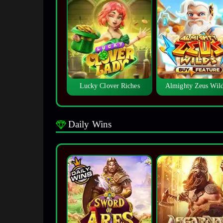
Lucky Clover Riches
Almighty Zeus Wi
Daily Wins