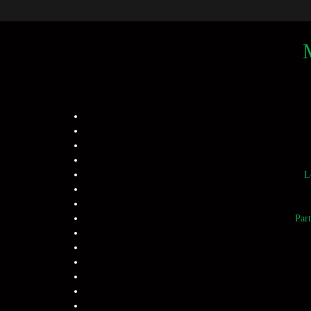
L
Par