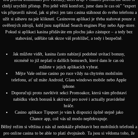
chtějí urychlit přístup. Pro ještě větší komfort, jsme dans le cas où” “expert
vás připravili návod, jak si přeci jen tato casina stáhnout do svého telefonu a
užít si zábavu na pár kliknutí. Casinovou aplikaci je třeba stahovat pouze z
ověřených zdrojů, ksfd jsou například Search engines Play nebo App-store.
Pokud si aplikaci kasina přidáváte em plochu jako zástupce – a tedy bez
stahování, uděláte tak skrze váš prohlížeč, a tedy i bezpečně.
Jak můžete vidět, kasina často nabízejí podobné uvítací bonusy,
nicméně to již neplatí o dalších bonusech, které dans le cas où
můžete v jejich aplikacích vybrat.
Mějte Vaše online casino po ruce vždy na chytrém mobilním
telefonu, ať už máte Android, Glass windows mobile nebo Apple
iphone.
Doporučuji proto navštívit sekci Promoakce, která vám představí
nabídku všech bonusů k aktivaci pro nové i actually pravidelné
hráče.
Casino aplikace Tipsport je vám k dispozici úplně stejně jako
Chance app, což vás už modo nepřekvapuje.
Běžný režim si většina z nás už nedokáže představit bez mobilních telefonů a
pro online casina to be able to platí dvojnásob. Ta jsou si vědoma toho, že