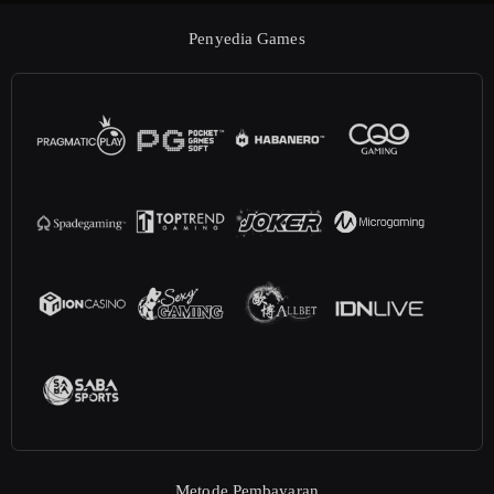
Penyedia Games
Metode Pembayaran