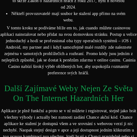
to skrze Zákon o hazardních hrách z roku 2017, nyní h novelou
od 2024.
Někteří provozovatelé mají soubor ke stažení app přímo na svém
webu.
V tomto kroku se podíváme blíže em to, jak cuando můžete casinovou
aplikaci nainstalovat nebo přidat na svou domovskou stránku. Postup u velice
jednoduchý a hodí se professional oba typy operačních systémů – iOS i
Android, my partner and i když samozřejmě malé rozdíly zde naleznete
zejména v samotných prohlížečích a rozhraní. Promo kódy jsou jedním z
nejlepších způsobů, jak se dostat k penězům zdarma v online casinu. Casinia
Casino nabízí široký výběr oblíbených her, aby uspokojila rozmanité
preference svých hráčů.
Další Zajímavé Weby Nejen Ze Světa
On The Internet Hazardních Her
Aplikace je plně funkční a proto se v ní můžete i registrovat, stejně jako brát
všechny výhody i actually bez nutnosti zadání Chance akční kód. Chance
aplikace ke stažení je dostupná všem a ve srovnání s webovou verzí ji nic
nechybí. Naopak stejný design v apce a její dostupnost jedním kliknutím u
tou pravou kombinací pro všechny, kteří hrají v Chanci pravidelně nebo si