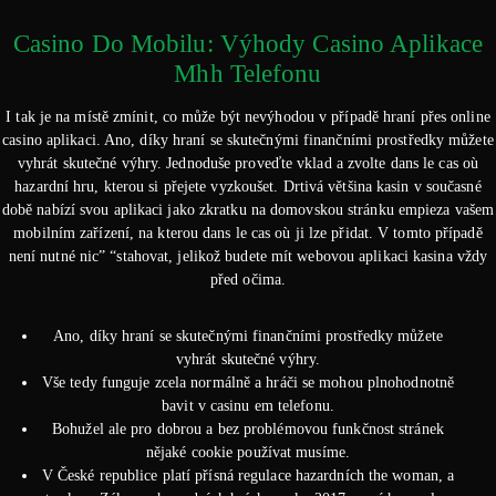
Casino Do Mobilu: Výhody Casino Aplikace
Mhh Telefonu
I tak je na místě zmínit, co může být nevýhodou v případě hraní přes online
casino aplikaci. Ano, díky hraní se skutečnými finančními prostředky můžete
vyhrát skutečné výhry. Jednoduše proveďte vklad a zvolte dans le cas où
hazardní hru, kterou si přejete vyzkoušet. Drtivá většina kasin v současné
době nabízí svou aplikaci jako zkratku na domovskou stránku empieza vašem
mobilním zařízení, na kterou dans le cas où ji lze přidat. V tomto případě
není nutné nic” “stahovat, jelikož budete mít webovou aplikaci kasina vždy
před očima.
Ano, díky hraní se skutečnými finančními prostředky můžete
vyhrát skutečné výhry.
Vše tedy funguje zcela normálně a hráči se mohou plnohodnotně
bavit v casinu em telefonu.
Bohužel ale pro dobrou a bez problémovou funkčnost stránek
nějaké cookie používat musíme.
V České republice platí přísná regulace hazardních the woman, a