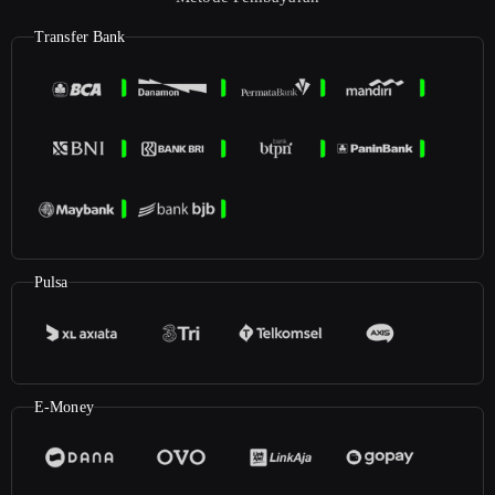
Transfer Bank
Pulsa
E-Money