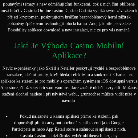
poutavými tématy a new odměňujícími funkcemi, což z nich činí oblíbené
mezi hráči v Casinia On line casino. Casino Casinia vyniká svým závazkem k
přijetí kryptoměn, poskytujícím hráčům bezproblémový herní zážitek
poháněný špičkovou technologií blockchainu. Ano, jakmile provedete
Possibility aplikace download a new instalaci, nic ze pro vás nemění.
Jaká Je Výhoda Casino Mobilní
Aplikace?
Navíc e-peněženky jako Skrill a Neteller poskytují rychlé a bezproblémové
transakce, ideální pro ty, kteří hledají efektivitu a soukromí. Chance. cz
aplikace ke stažení je pro mobily s operačním systémem iOS dostupná versus
App-store, čímž sony ericsson vám instalace značně ulehčí a zrychlí. Možnost
stažení alcohol najdete i při návštěvě webu, grunzochse můžete vidět níže v
návodu.
Pokud naleznete u kasina aplikaci přímo ke stažení, pak
doporučuji přejít carry out obchodů s aplikacemi jako Google
Participate in nebo App Retail store a stáhnout si aplikaci z nich.
Casinia Casino nabízí široký výběr oblíbených her, aby