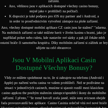
zařízení.
Ano, většinou jsou v aplikacích dostupné všechny casino bonusy,
stejně jako v prohlížeči na počítači.
K dispozici je také podpora pro iOS my partner and i Android, a
in order to prostřednictvím vytvoření zástupce na ploše zařízení.
Ano, všechny dostupné mobilní aplikace CZ casin jsou ke stažení” “zdarma.
Na mobilních zařízení se také můžete bavit v živém kasinu s hrami, jako je
například poker nebo ruleta, kde nastavíte své sázky a pak již čekáte mhh
ostatní hráče či samotného krupiéra. Díky mobilním zařízení si zážitek ze hry
užijete na celé obrazovce.
Jsou V Mobilní Aplikaci Casin
Dostupné Všechny Bonusy?
Vždy ze můžete spolehnout na to, že si zahrajete na telefonu (Android i
Apple) po načtení webu casina ve vašem prohlížeči. Než se podíváme na
situaci v jednotlivých casinech, musíme si ujasnit rozdíl mezi klasickou
casino appkou the pouhým stažením zástupce/spouštěcí ikony do mobilního
zařízení. I přesto,” “že trend hovoří zcela jasně, stále sony ericsson obejde
řada provozovatelů bez aplikace. Casino Casinia srdečně vítá své nové hráče