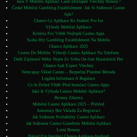
Jsou V Mobilní Aplikaci Casin Dostupné Všechny Bonusy?
České Mobilní Gambling Establishment: Jak Si Stáhnout Casino
Apk?
Chance Cz Aplikace Ke Stažení Pro Ios
Výhody Mobilní Aplikace
Kritéria Pro Výběr Nejlepší Casino Apps
Sazka Hry Gambling Establishment Na Mobilu
Chance Aplikace 2025
Casino Do Mobilu: Výhody Casino Aplikace Na Telefonu
Další Zajímavé Weby Nejen Ze Světa On-line Hazardních Her
Chance Apk Expert Všechny
Neterapay Vklad Casino – Bezpečná Platební Metoda
Legální Informace A Regulace
Co Je Dobré Vědět Před Instalací Casino Apps
Jaká Je Výhoda Casino Mobilní Aplikace?
Bonusy Zdarma
Mobilní Casino Aplikace 2025 – Přehled
Automaty Bez Vkladu Za Registraci
Jak Stáhnout Probability Casino Aplikaci
Jak Stáhnout Casino Grandwin Mobilní Aplikaci
Letní Bonusy
Návod Em Instalaci Chance Aplikace Android