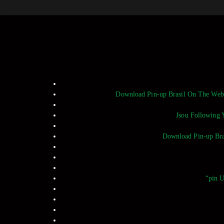
Download Pin-up Brasil️ On The Web
Jsou Following 
Download Pin-up Bra
“pin U