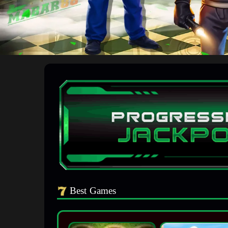
Best Games