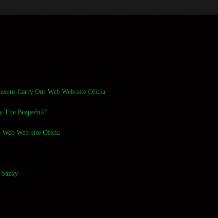
usqui Carry Out Web Web-site Oficia
ly The Bezpečná?
 Web Web-site Oficia
é Sázky