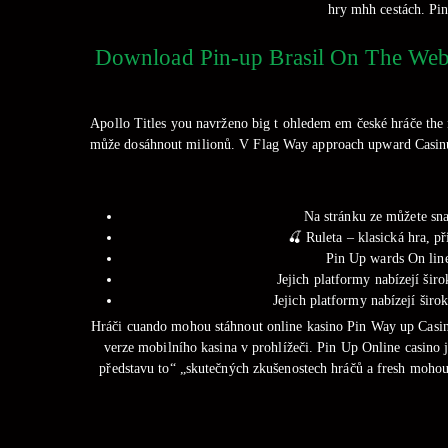
hry mhh cestách. Pin
Download Pin-up Brasil️ On The Web
Apollo Titles you navrženo big t ohledem em české hráče the 
může dosáhnout milionů. V Flag Way approach upward Casinu n
Na stránku ze můžete sna
🍒 Ruleta – klasická hra, př
Pin Up wards On line
Jejich platformy nabízejí ši
Jejich platformy nabízejí širo
Hráči cuando mohou stáhnout online kasino Pin Way up Casino 
verze mobilního kasina v prohlížeči. Pin Up Online casin
představu to“ „skutečných zkušenostech hráčů a fresh mohou