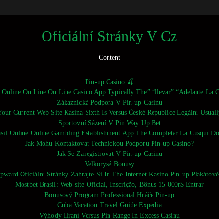
Oficiální Stránky V Cz
Content
Pin-up Casino 🍒
 Online On Line On Line Casino App Typically The” “llevar” “Adelante La C
Zákaznická Podpora V Pin-up Casinu
Your Current Web Site Kasina Sixth Is Versus České Republice Legální Usual
Sportovní Sázení V Pin Way Up Bet
sil️ Online Online Gambling Establishment App The Completar La Cusqui Do
Jak Mohu Kontaktovat Technickou Podporu Pin-up Casino?
Jak Se Zaregistrovat V Pin-up Casinu
Velkorysé Bonusy
pward Oficiální Stránky Zahrajte Si In The Internet Kasino Pin-up Plakátov
Mostbet Brasil: Web-site Oficial, Inscrição, Bônus 15 000r$ Entrar
Bonusový Program Professional Hráče Pin-up
Cuba Vacation Travel Guide Expedia
Výhody Hraní Versus Pin Range In Excess Casinu