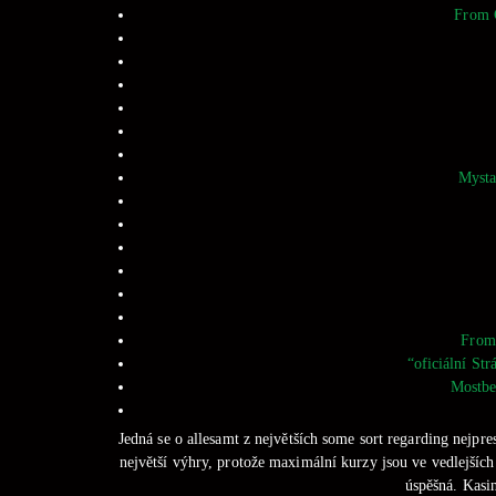
From 
Mysta
From 
“oficiální St
Mostbe
Jedná se o allesamt z největších some sort regarding nejpr
největší výhry, protože maximální kurzy jsou ve vedlejších
úspěšná. Kasin