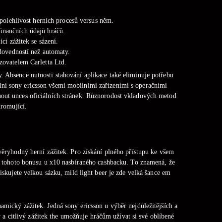
polehlivost herních procesů versus něm.
finančních údajů hráčů.
cí zážitek se sázení.
dovedností než automaty.
ovatelem Carletta Ltd.
. Absence nutnosti stahování aplikace také eliminuje potřebu
ní sony ericsson všemi mobilními zařízeními s operačními
nout unces oficiálních stránek. Různorodost vkladových metod
romující.
ryhodný herní zážitek. Pro získání plného přístupu ke všem
aty tohoto bonusu u x10 nasbíraného cashbacku. To znamená, že
skujete velkou sázku, mild light beer je zde velká šance em
namický zážitek. Jedná sony ericsson u výběr nejdůležitějších a
 a citlivý zážitek the umožňuje hráčům užívat si své oblíbené