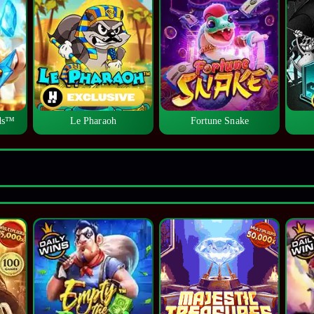
lds™
Le Pharaoh
Fortune Snake