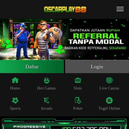
Beranda
Slot Online
Live Casino
Sportsbook
Arcade
Togel Online
Daftar
Login
Poker
Whatsapp
Home
Hot Games
Slots
Live Casino
Telegram
Sports
Arcade
Poker
Togel Online
Livechat