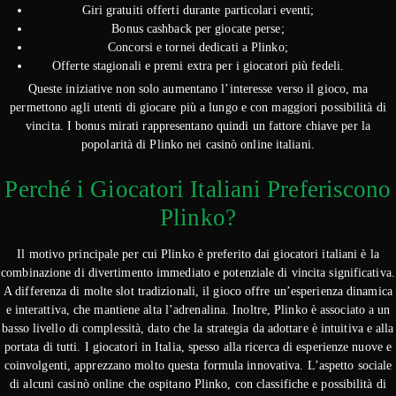
Giri gratuiti offerti durante particolari eventi;
Bonus cashback per giocate perse;
Concorsi e tornei dedicati a Plinko;
Offerte stagionali e premi extra per i giocatori più fedeli.
Queste iniziative non solo aumentano l’interesse verso il gioco, ma
permettono agli utenti di giocare più a lungo e con maggiori possibilità di
vincita. I bonus mirati rappresentano quindi un fattore chiave per la
popolarità di Plinko nei casinò online italiani.
Perché i Giocatori Italiani Preferiscono
Plinko?
Il motivo principale per cui Plinko è preferito dai giocatori italiani è la
combinazione di divertimento immediato e potenziale di vincita significativa.
A differenza di molte slot tradizionali, il gioco offre un’esperienza dinamica
e interattiva, che mantiene alta l’adrenalina. Inoltre, Plinko è associato a un
basso livello di complessità, dato che la strategia da adottare è intuitiva e alla
portata di tutti. I giocatori in Italia, spesso alla ricerca di esperienze nuove e
coinvolgenti, apprezzano molto questa formula innovativa. L’aspetto sociale
di alcuni casinò online che ospitano Plinko, con classifiche e possibilità di