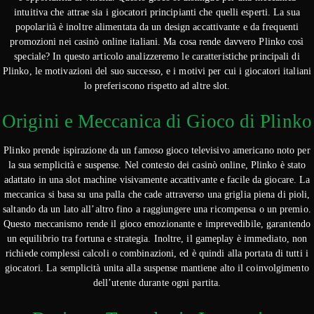
intuitiva che attrae sia i giocatori principianti che quelli esperti. La sua
popolarità è inoltre alimentata da un design accattivante e da frequenti
promozioni nei casinò online italiani. Ma cosa rende davvero Plinko così
speciale? In questo articolo analizzeremo le caratteristiche principali di
Plinko, le motivazioni del suo successo, e i motivi per cui i giocatori italiani
lo preferiscono rispetto ad altre slot.
Origini e Meccanica di Gioco di Plinko
Plinko prende ispirazione da un famoso gioco televisivo americano noto per
la sua semplicità e suspense. Nel contesto dei casinò online, Plinko è stato
adattato in una slot machine visivamente accattivante e facile da giocare. La
meccanica si basa su una palla che cade attraverso una griglia piena di pioli,
saltando da un lato all’altro fino a raggiungere una ricompensa o un premio.
Questo meccanismo rende il gioco emozionante e imprevedibile, garantendo
un equilibrio tra fortuna e strategia. Inoltre, il gameplay è immediato, non
richiede complessi calcoli o combinazioni, ed è quindi alla portata di tutti i
giocatori. La semplicità unita alla suspense mantiene alto il coinvolgimento
dell’utente durante ogni partita.