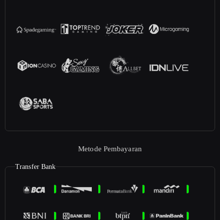
Metode Pembayaran
Transfer Bank