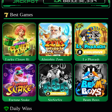
Best Games
Lucky Clover Riches
Almighty Zeus Wilds™
Le Pharaoh
Fortune Snake
SixSixSix
Beam Boys
Daily Wins