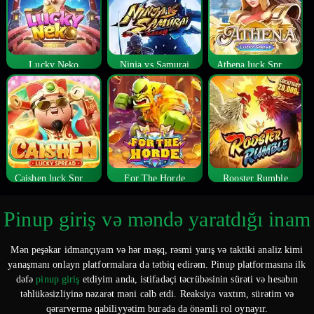
Lucky Neko
Ninja vs Samurai
Athena luck Spread
Caishen luck Spread
For The Horde
Rooster Rumble
Pinup giriş və məndə yaratdığı inam
Mən peşəkar idmançıyam və hər məşq, rəsmi yarış və taktiki analiz kimi
yanaşmanı onlayn platformalara da tətbiq edirəm. Pinup platformasına ilk
dəfə
pinup giriş
etdiyim anda, istifadəçi təcrübəsinin sürəti və hesabın
təhlükəsizliyinə nəzarət məni cəlb etdi. Reaksiya vaxtım, sürətim və
qərarvermə qabiliyyətim burada da önəmli rol oynayır.