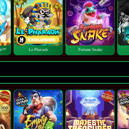
lds™
Le Pharaoh
Fortune Snake