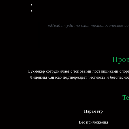
«Мелбет удачно слил технологическое с
Пров
Букмекер сотрудничает с топовыми поставщиками спорти
Лицензия Curacao подтверждает честность и безопасн
Те
Параметр
Вес приложения