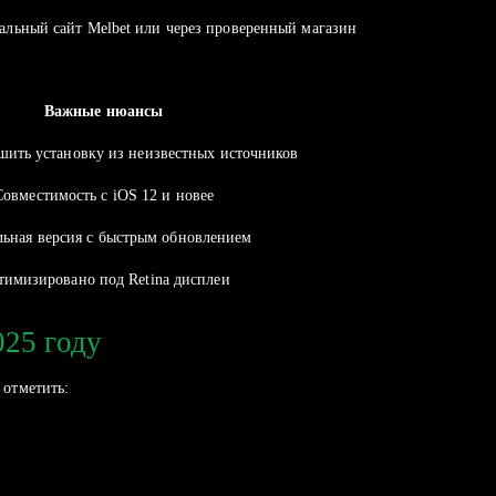
иальный сайт Melbet или через проверенный магазин
Важные нюансы
шить установку из неизвестных источников
Совместимость с iOS 12 и новее
льная версия с быстрым обновлением
тимизировано под Retina дисплеи
25 году
 отметить: