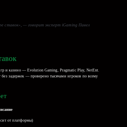
ре ставок», — говорит эксперт iGaming Павел
тавок
 и казино — Evolution Gaming, Pragmatic Play, NetEnt.
 без задержек — проверено тысячами игроков по всему
бет
исание
исит от платформы)