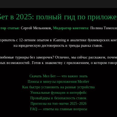
ет в 2025: полный гид по прилож
тор статьи:
Сергей Мельников,
Модератор контента:
Полина Тимохи
еватель с 12-летним опытом в iGaming и аналитике букмекерских кон
на юридическую достоверность и тренды рынка ставок.
 любимые турниры без заморочек? Отлично, мы сейчас расскажем, почем
ых возможностей. Готов к знакомству с приложением, о котором говоря
Скачать Мел Бет — что важно знать
Плюсы и минусы приложения Мелбет
Как быстро установить на разные устройства
Уникальные функции и интерфейс
Провайдеры и безопасность ставок
Прогнозы на топ-матчи 2025–2026
FAQ — ответы на главные вопросы