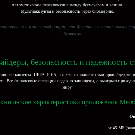
Автоматическое переключение между букмекером и казино;
Мультиаккаунты и безопасность через биометрию.
овершенство и привычный азарт, что делает его уникальным в ми
Кузнецов.
айдеры, безопасность и надежность с
вного контента: UEFA, FIFA, а также со знаменитыми провайдерами игр
ость. Все финансовые операции надежно защищены, а выигрыш приходит
миру.
хнические характеристики приложения Мел
Оп
от 45 МБ (зав