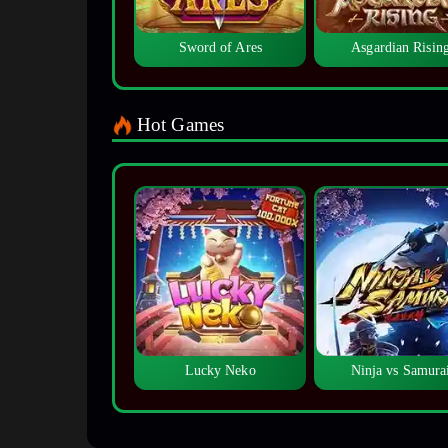
Sword of Ares
Asgardian Risin
Hot Games
Lucky Neko
Ninja vs Samura