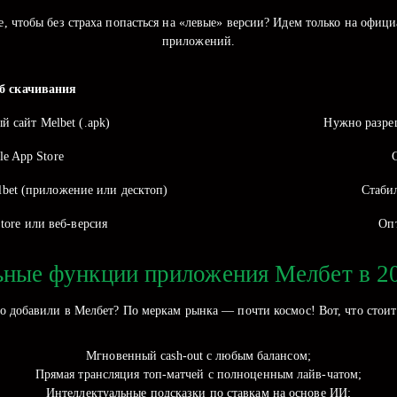
, чтобы без страха попасться на «левые» версии? Идем только на офиц
приложений.
б скачивания
 сайт Melbet (.apk)
Нужно разре
le App Store
bet (приложение или десктоп)
Стаби
tore или веб-версия
Оп
ьные функции приложения Мелбет в 20
о добавили в Мелбет? По меркам рынка — почти космос! Вот, что стоит
Мгновенный cash-out с любым балансом;
Прямая трансляция топ-матчей с полноценным лайв-чатом;
Интеллектуальные подсказки по ставкам на основе ИИ;