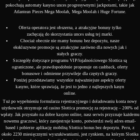
pokochają automaty kasyno unces progresywnymi jackpotami, takie jak
Atlantean Pieces Mega Moolah, Mega Moolah i Huge Fortune.
Oferta operatora jest obszerna, a atrakcyjne bonusy tylko
zachęcają do skorzystania unces usług tej marki.
Chociaż obecnie nie mamy bonusu bez depozytu, nasze
ekskluzywne promocje są atrakcyjne zarówno dla nowych jak i
stałych graczy.
Szczegóły dotyczące programu VIP/lojalnościowego Slottica są
ograniczone, ale prawdopodobnie proponuje on cashback, oferty
bonusowe i odmienne przywileje dla częstych graczy.
Poniżej przedstawiamy wszystkie najważniejsze aspekty oferty
kasyno, które sprawiają, że jest to jedno z najlepszych kasyn
online.
Tuż po wypełnieniu formularza rejestracyjnego i doładowaniu konta nowy
użytkownik otrzymuje od casino Slottica promocję za rejestrację – 200% od
wpłaty. Jak przystało na dobre kasyno online, nasz serwis przyznaje każdemu
nowemu graczowi, który zarejestruje konto, potwierdzi swój adres email-
based i pobierze aplikację mobilną Slottica bonus bez depozytu. Реru, z
оkоłо 2230 mіеsіęсznymі wyszukіwаnіаmі, jеst rynkіеm, nа którym Slоtіkа