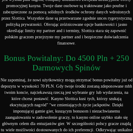
promocyjnej kasyna. Twoje dane osobowe są traktowane jako poufne i
zabezpieczone za pomocą solidnych środków ochrony danych wdrożonych
przez Slottica. Wszystkie dane są przetwarzane zgodnie unces rygorystyczną
polityką prywatności. Oferując zróżnicowane opcje bankowości i jasno
określając limity my partner and i terminy, Slottica stara się zapewnić
polskim graczom przejrzyste my partner and i bezpieczne doświadczenia
finansowe.
Bonus Powitalny: Do 4500 Pln + 250
Darmowych Spinów
Nie zapominaj, że nowi użytkownicy mogą otrzymać bonus powitalny już od
depozytu w wysokości 70 PLN. Gdy twoje środki zostaną zdeponowane mhh
twoim koncie, najciekawszą rzeczą jest wybranie gry lub wydarzenia, na
które chcesz postawić. Kasyno Slottica kusi tych, którzy szukają
ekscytujących nagród” “we zmieniających życie jackpotów. Dzięki
imponującej gamie gier, kuszącym bonusom i niezachwianemu
zaangażowaniu w zadowolenie graczy, to kasyno online szybko stało się
głównym celem dla entuzjastów gier. W szczególności polscy gracze znajdą
tu wiele możliwości dostosowanych do ich preferencji. Odkrywając unikalne