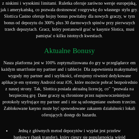
z niskimi i wysokimi limitami. Ruletka oferuje zarówno wersje europejską,
jak i amerykańską, co pozwala dostosować rozgrywkę do własnego stylu gry.
Slottica Casino oferuje hojny bonus powitalny dla nowych graczy, w tym
bonus od depozytu do 300% plus 30 darmowych spinów przy pierwszych
trzech depozytach. Gracz, który postanowił grać w kasynie Slotica, musi
pamiętać o kilku istotnych kwestiach.
Aktualne Bonusy
Nasza platforma jest w 100% zoptymalizowana do gry w przeglądarce em
każdym smartfonie my partner and i tablecie. Dla zapewnienia maksymalnej
wygody my partner and i szybkości, oferujemy również dedykowane
aplikacje em systemy Android oraz iOS, które możecie pobrać bezpośrednio
z naszej strony. Tak, Slottica posiada aktualną licencję, co” “pozwala na
bezpieczną grę. Dane graczy są chronione przez najnowocześniejsze
protokoły szyfrujące my partner and i nie są udostępniane osobom trzecim.
Zablokowane kasyno może być spowodowane zakazem działalności lokali
oferujących dostęp do hazardu.
Jedną z głównych metod depozytów i wypłat jest przelew
bankowy (bank transfer), który cieszy się popularnością wśród