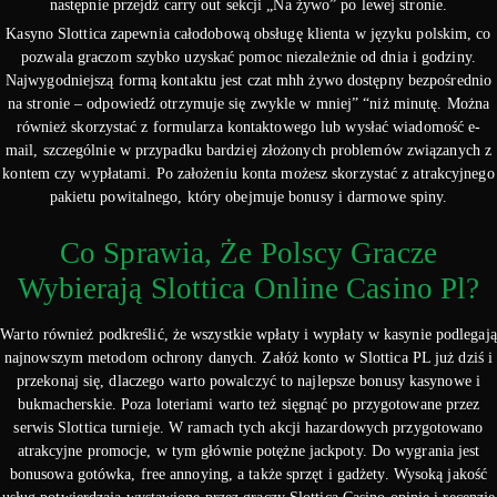
następnie przejdź carry out sekcji „Na żywo” po lewej stronie.
Kasyno Slottica zapewnia całodobową obsługę klienta w języku polskim, co
pozwala graczom szybko uzyskać pomoc niezależnie od dnia i godziny.
Najwygodniejszą formą kontaktu jest czat mhh żywo dostępny bezpośrednio
na stronie – odpowiedź otrzymuje się zwykle w mniej” “niż minutę. Można
również skorzystać z formularza kontaktowego lub wysłać wiadomość e-
mail, szczególnie w przypadku bardziej złożonych problemów związanych z
kontem czy wypłatami. Po założeniu konta możesz skorzystać z atrakcyjnego
pakietu powitalnego, który obejmuje bonusy i darmowe spiny.
Co Sprawia, Że Polscy Gracze
Wybierają Slottica Online Casino Pl?
Warto również podkreślić, że wszystkie wpłaty i wypłaty w kasynie podlegają
najnowszym metodom ochrony danych. Załóż konto w Slottica PL już dziś i
przekonaj się, dlaczego warto powalczyć to najlepsze bonusy kasynowe i
bukmacherskie. Poza loteriami warto też sięgnąć po przygotowane przez
serwis Slottica turnieje. W ramach tych akcji hazardowych przygotowano
atrakcyjne promocje, w tym głównie potężne jackpoty. Do wygrania jest
bonusowa gotówka, free annoying, a także sprzęt i gadżety. Wysoką jakość