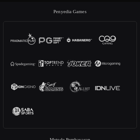
Penyedia Games
Metode Pembayaran