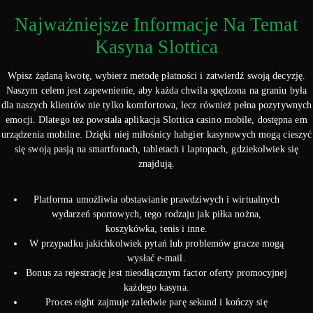
Najważniejsze Informacje Na Temat
Kasyna Slottica
Wpisz żądaną kwotę, wybierz metodę płatności i zatwierdź swoją decyzję.
Naszym celem jest zapewnienie, aby każda chwila spędzona na graniu była
dla naszych klientów nie tylko komfortowa, lecz również pełna pozytywnych
emocji. Dlatego też powstała aplikacja Slottica casino mobile, dostępna em
urządzenia mobilne. Dzięki niej miłośnicy habgier kasynowych mogą cieszyć
się swoją pasją na smartfonach, tabletach i laptopach, gdziekolwiek się
znajdują.
Platforma umożliwia obstawianie prawdziwych i wirtualnych
wydarzeń sportowych, tego rodzaju jak piłka nożna,
koszykówka, tenis i inne.
W przypadku jakichkolwiek pytań lub problemów gracze mogą
wysłać e-mail.
Bonus za rejestrację jest nieodłącznym factor oferty promocyjnej
każdego kasyna.
Proces eight zajmuje zaledwie parę sekund i kończy się