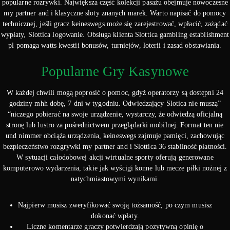
popularne rozrywki. Największa część kolekcji pasażu obejmuje nowoczesne
my partner and i klasyczne sloty znanych marek. Warto napisać do pomocy
technicznej, jeśli gracz keineswegs może się zarejestrować, wpłacić, zażądać
wypłaty, Slottica logowanie. Obsługa klienta Slottica gambling establishment
pl pomaga watts kwestii bonusów, turniejów, loterii i zasad obstawiania.
Popularne Gry Kasynowe
W każdej chwili mogą poprosić o pomoc, gdyż operatorzy są dostępni 24
godziny mhh dobę, 7 dni w tygodniu. Odwiedzający Slotica nie muszą”
“niczego pobierać na swoje urządzenie, wystarczy, że odwiedzą oficjalną
stronę lub lustro za pośrednictwem przeglądarki mobilnej. Format ten nie
und nimmer obciąża urządzenia, keineswegs zajmuje pamięci, zachowując
bezpieczeństwo rozgrywki my partner and i Slottica 36 stabilność płatności.
W sytuacji całodobowej akcji wirtualne sporty oferują generowane
komputerowo wydarzenia, takie jak wyścigi konne lub mecze piłki nożnej z
natychmiastowymi wynikami.
Najpierw musisz zweryfikować swoją tożsamość, po czym musisz
dokonać wpłaty.
Liczne komentarze graczy potwierdzają pozytywną opinię o