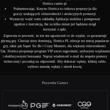
Slottica casino pl.
Podsumowując, Kasyno Slottica to ciekawa propozycja dla
graczy szukających różnorodności i atrakcyjnych promocji.
Wystarczy wejść watts zakładkę Aplikacja mobilna i postępować
zgodnie z instrukcją, the za kilka minut już będziesz mógł
korzystać z apki.
Zapewnia to pewność, że nie ma ograniczeń co do wypłat, co gwarantuje
płynną grę. Chociaż sloty dominują, Slottica PL oferuje też mniej popularne
gry, takie jak Super Sic Bo i Crazy Moment, dla większej różnorodności.
Tak, Slottica proponuje program VIP unces nagrodami, szybszymi wypłatami
i ekskluzywnymi bonusami. Napisz wiadomość e-mail do zespołu pomocy
technicznej i poczekaj na odpowiedź. Aby dokonać wpłaty, kliknij saldo,
wybierz metodę wpłaty i określ kwotę.
Penyedia Games