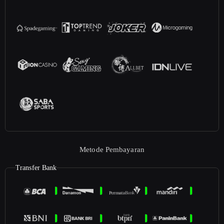
Metode Pembayaran
Transfer Bank