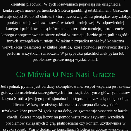
klientem placówki. W tych losowaniach pojawiają się osiągnięcia
konkretnych marek partnerskich Slotica gambling establishment. Graczom
oferuje się od 20 do 50 slotów, t które trzeba zagrać na pieniądze, aby zdobyć
punkty turniejowe i awansować w tabeli turniejowej. W odpowiedniej
kategorii publikowane są informacje to terminie turnieju, producencie,
którego oprogramowanie bierze udział w turnieju, liczbie gier, puli nagród i
innych szczegółach turnieju. W takim przypadku może być konieczna
weryfikacja tożsamości w klubie Slottica, która pozwoli przywrócić dostęp
perform wszystkich świadczeń. W przypadku jakichkolwiek pytań lub
problemów gracze mogą wysłać email.
Co Mówią O Nas Nasi Gracze
Jeśli jednak pytanie jest bardziej skomplikowane, zespół wsparcia jest zawsze
gotowy do udzielenia szczegółowych informacji. Jednym z głównych atutów
kasyna Slottica jest jego profesjonalna i dostępna poprzez całą dobę obsługa
klienta. W kasynie obsługa klienta jest dostępna dla wszystkich
użytkowników przez 24 godziny na dobę, co gwarantuje wsparcie w każdej
chwili. Gracze mogą liczyć na pomoc watts rozwiązywaniu wszelkich
problemów związanych z grą, płatnościami czy kontem użytkownika w
szybki sposób. Warto dodać, że konsultanci Slottica są dobrze wyszkoleni,