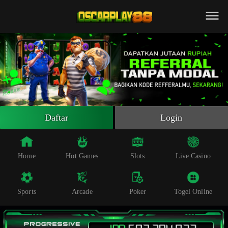
Beranda
Slot Online
Live Casino
Sportsbook
Arcade
Togel Online
Daftar
Login
Poker
Whatsapp
Home
Hot Games
Slots
Live Casino
Telegram
Sports
Arcade
Poker
Togel Online
Livechat