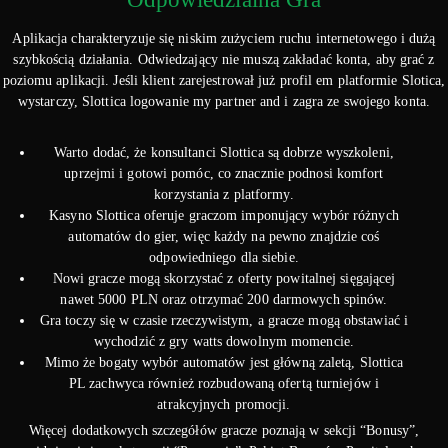
Aplikacja charakteryzuje się niskim zużyciem ruchu internetowego i dużą
szybkością działania. Odwiedzający nie muszą zakładać konta, aby grać z
poziomu aplikacji. Jeśli klient zarejestrował już profil em platformie Slotica,
wystarczy, Slottica logowanie my partner and i zagra ze swojego konta.
Warto dodać, że konsultanci Slottica są dobrze wyszkoleni,
uprzejmi i gotowi pomóc, co znacznie podnosi komfort
korzystania z platformy.
Kasyno Slottica oferuje graczom imponujący wybór różnych
automatów do gier, więc każdy na pewno znajdzie coś
odpowiedniego dla siebie.
Nowi gracze mogą skorzystać z oferty powitalnej sięgającej
nawet 5000 PLN oraz otrzymać 200 darmowych spinów.
Gra toczy się w czasie rzeczywistym, a gracze mogą obstawiać i
wychodzić z gry watts dowolnym momencie.
Mimo że bogaty wybór automatów jest główną zaletą, Slottica
PL zachwyca również rozbudowaną ofertą turniejów i
atrakcyjnych promocji.
Więcej dodatkowych szczegółów gracze poznają w sekcji “Bonusy”,