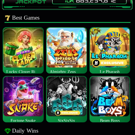
Best Games
Lucky Clover Riches
Almighty Zeus Wilds™
Le Pharaoh
Fortune Snake
SixSixSix
Beam Boys
Daily Wins