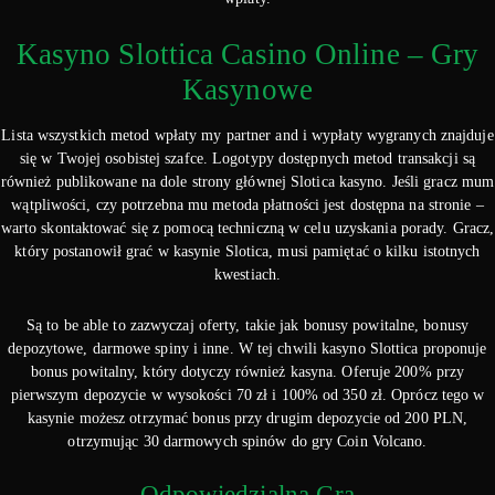
Kasyno Slottica Casino Online – Gry
Kasynowe
Lista wszystkich metod wpłaty my partner and i wypłaty wygranych znajduje
się w Twojej osobistej szafce. Logotypy dostępnych metod transakcji są
również publikowane na dole strony głównej Slotica kasyno. Jeśli gracz mum
wątpliwości, czy potrzebna mu metoda płatności jest dostępna na stronie –
warto skontaktować się z pomocą techniczną w celu uzyskania porady. Gracz,
który postanowił grać w kasynie Slotica, musi pamiętać o kilku istotnych
kwestiach.
Są to be able to zazwyczaj oferty, takie jak bonusy powitalne, bonusy
depozytowe, darmowe spiny i inne. W tej chwili kasyno Slottica proponuje
bonus powitalny, który dotyczy również kasyna. Oferuje 200% przy
pierwszym depozycie w wysokości 70 zł i 100% od 350 zł. Oprócz tego w
kasynie możesz otrzymać bonus przy drugim depozycie od 200 PLN,
otrzymując 30 darmowych spinów do gry Coin Volcano.
Odpowiedzialna Gra