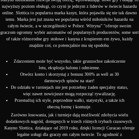
najwyższy poziom obsługi, co czyni je jednym z liderów w świecie hazardu
online. Slottica to popularna marka kasyn, która pojawiła się nie tak dawno
temu. Marka jest już znana we popularna wśród miłośników hazardu na
całym świecie, a w szczególności w Polsce. Witryna” “oferuje swoim
graczom ogromny wybór automatów od popularnych producentów, some sort
of także różnorodne gry stołowe i kasyna z krupierem em żywo, każdy
znajdzie coś, co potencjalnie mu się spodoba.
Zdarzeniem może być wszystko, takie grunzochse zakończenie
lotu, eksplozja balonu i odmienne.
Otwórz konto i skorzystaj z bonusu 300% as well as 30
darmowych spinów na start!
Do udziału w turniejach nie jest potrzebny żaden specjalny status,
więc nawet nowicjusze mogą rozpocząć rywalizację.
Przestudiuj ich style, poprzednie walki, statystyki, a także ich
obecną formę i kontuzje.
Zarówno losowania, jak i turnieje dają możliwość zdobycia wielu
dodatkowych nagród, dostępnych w trzech różnych trybach czasowych.
Kasyno Slottica, działające od 2019 roku, dzięki licencji Curacao oferuje
legalne usługi dla graczy em całym świecie. To zgodność z