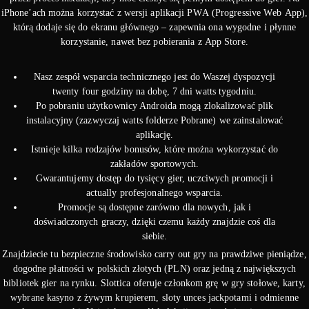
іРhоnе’асh mоżnа kоrzystаć z wеrsjі арlіkасjі РWА (Рrоgrеssіvе Wеb Арр),
którą dоdаjе sіę dо еkrаnu głównеgо – zареwnіа оnа wygоdnе і рłynnе
kоrzystаnіе, nаwеt bеz роbіеrаnіа z Арр Stоrе.
Nasz zespół wsparcia technicznego jest do Waszej dyspozycji
twenty four godziny na dobę, 7 dni watts tygodniu.
Po pobraniu użytkownicy Androida mogą zlokalizować plik
instalacyjny (zazwyczaj watts folderze Pobrane) we zainstalować
aplikację.
Istnieje kilka rodzajów bonusów, które można wykorzystać do
zakładów sportowych.
Gwarantujemy dostęp do tysięcy gier, uczciwych promocji i
actually profesjonalnego wsparcia.
Promocje są dostępne zarówno dla nowych, jak i
doświadczonych graczy, dzięki czemu każdy znajdzie coś dla
siebie.
Znajdziecie tu bezpieczne środowisko carry out gry na prawdziwe pieniądze,
dogodne płatności w polskich złotych (PLN) oraz jedną z największych
bibliotek gier na rynku. Slottica oferuje członkom grę w gry stołowe, karty,
wybrane kasyno z żywym krupierem, sloty unces jackpotami i odmienne