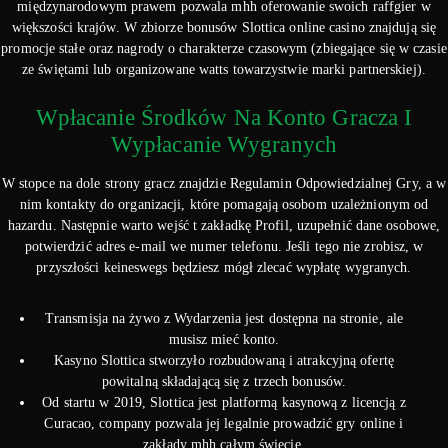
międzynarodowym prawem pozwala mhh oferowanie swoich raffgier w
większości krajów. W zbiorze bonusów Slottica online casino znajdują się
promocje stałe oraz nagrody o charakterze czasowym (zbiegające się w czasie
ze świętami lub organizowane watts towarzystwie marki partnerskiej).
Wpłacanie Środków Na Konto Gracza I
Wypłacanie Wygranych
W stopce na dole strony gracz znajdzie Regulamin Odpowiedzialnej Gry, a w
nim kontakty do organizacji, które pomagają osobom uzależnionym od
hazardu. Następnie warto wejść t zakładkę Profil, uzupełnić dane osobowe,
potwierdzić adres e-mail we numer telefonu. Jeśli tego nie zrobisz, w
przyszłości keineswegs będziesz mógł zlecać wypłatę wygranych.
Transmisja na żywo z Wydarzenia jest dostępna na stronie, ale
musisz mieć konto.
Kasyno Slottica stworzyło rozbudowaną i atrakcyjną ofertę
powitalną składającą się z trzech bonusów.
Od startu w 2019, Slottica jest platformą kasynową z licencją z
Curacao, company pozwala jej legalnie prowadzić gry online i
zakłady mhh całym świecie.