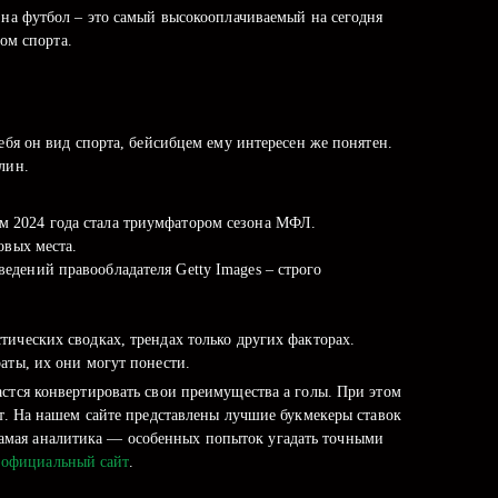
и на футбол – это самый высокооплачиваемый на сегодня
ом спорта.
себя он вид спорта, бейсибцем ему интересен же понятен.
лин.
том 2024 года стала триумфатором сезона МФЛ.
овых места.
дений правообладателя Getty Images – строго
ических сводках, трендах только других факторах.
аты, их они могут понести.
стся конвертировать свои преимущества а голы. При этом
ет. На нашем сайте представлены лучшие букмекеры ставок
 самая аналитика — особенных попыток угадать точными
 официальный сайт
.