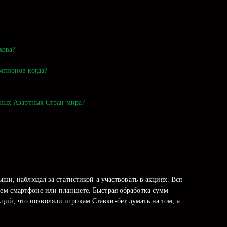
хова?
мпионов когда?
вных Азартных Стран мира?
ши, наблюдал за статистикой а участвовать в акциях. Вся
ашем смартфоне или планшете. Быстрая обработка сумм —
ций, что позволяли игрокам Ставки-бет думать на том, а