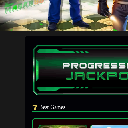
Best Games