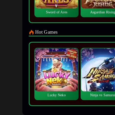
Sword of Ares
Asgardian Risin
Hot Games
Lucky Neko
Ninja vs Samura