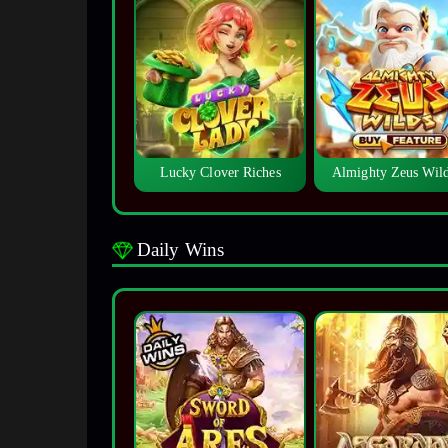
Lucky Clover Riches
Almighty Zeus Wi
Daily Wins