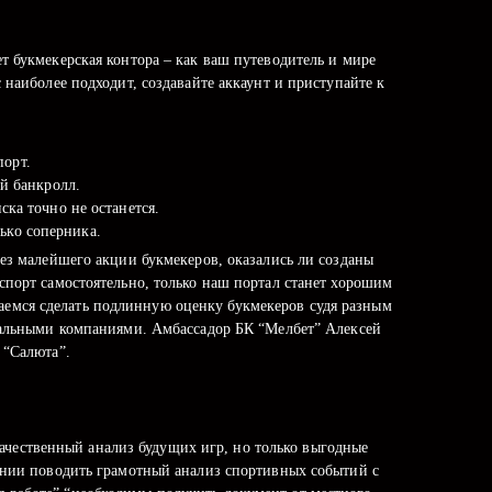
т букмекерская контора – как ваш путеводитель и мире
 наиболее подходит, создавайте аккаунт и приступайте к
порт.
й банкролл.
ка точно не останется.
ько соперника.
ез малейшего акции букмекеров, оказались ли созданы
спорт самостоятельно, только наш портал станет хорошим
раемся сделать подлинную оценку букмекеров судя разным
гальными компаниями. Амбассадор БК “Мелбет” Алексей
 “Салюта”.
ачественный анализ будущих игр, но только выгодные
ении поводить грамотный анализ спортивных событий с