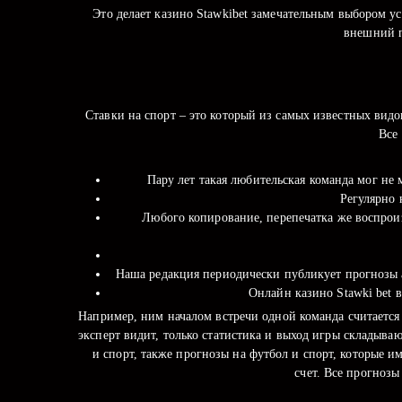
Это делает казино Stawkibet замечательным выбором ус
внешний п
Ставки на спорт – это который из самых известных видов
Все
Пару лет такая любительская команда мог не 
Регулярно 
Любого копирование, перепечатка же воспрои
Наша редакция периодически публикует прогнозы а
Онлайн казино Stawki bet 
Например, ним началом встречи одной команда считается
эксперт видит, только статистика и выход игры складыва
и спорт, также прогнозы на футбол и спорт, которые 
счет. Все прогноз